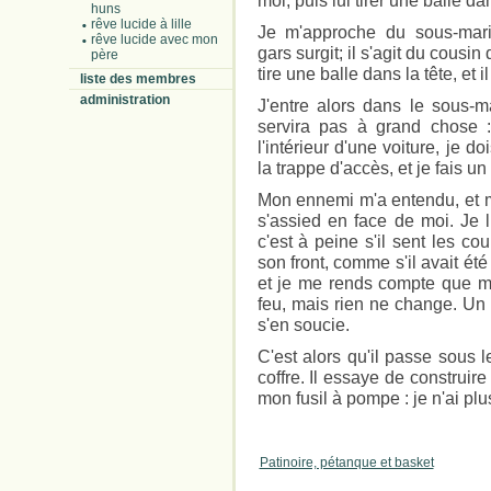
moi, puis lui tirer une balle da
huns
rêve lucide à lille
Je m'approche du sous-mari
rêve lucide avec mon
gars surgit; il s'agit du cousin
père
tire une balle dans la tête, et
liste des membres
administration
J'entre alors dans le sous-m
servira pas à grand chose 
l'intérieur d'une voiture, je d
la trappe d'accès, et je fais u
Mon ennemi m'a entendu, et mo
s'assied en face de moi. Je l
c'est à peine s'il sent les c
son front, comme s'il avait ét
et je me rends compte que mon
feu, mais rien ne change. Un 
s'en soucie.
C'est alors qu'il passe sous 
coffre. Il essaye de construir
mon fusil à pompe : je n'ai pl
Patinoire, pétanque et basket