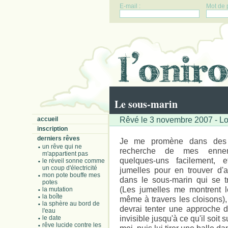
E-mail :
Mot de 
Le sous-marin
Rêvé le 3 novembre 2007 - Lo
accueil
inscription
derniers rêves
Je me promène dans des 
un rêve qui ne
recherche de mes ennem
m'appartient pas
quelques-uns facilement,
le réveil sonne comme
un coup d'électricité
jumelles pour en trouver d'a
mon pote bouffe mes
dans le sous-marin qui se t
potes
(Les jumelles me montrent l
la mutation
la boîte
même à travers les cloisons),
la sphère au bord de
devrai tenter une approche d
l'eau
invisible jusqu'à ce qu'il soit
le date
rêve lucide contre les