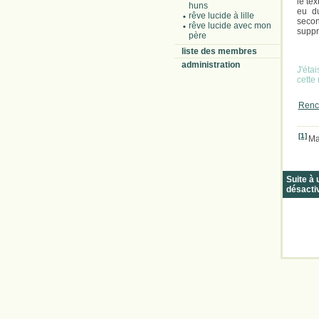
le tex
huns
eu du
rêve lucide à lille
secon
rêve lucide avec mon
suppr
père
liste des membres
administration
J'éta
cette
Renc
[1]
Ma
Suite à
désacti