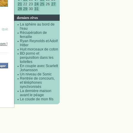
21
22
23
24
25
26
27
28
29
30
31
derniers rêves
La sphère au bord de
l'eau
e que
Récupération de
ferraille
Ryan Reynolds et Adolf
com !
Hitler
Huit morceaux de coton
BD porno et
perquisition dans les
toilettes
En couple avec Scarlett
Johansson
Un niveau de Sonic
Rentrée de concours,
et téléphones
synchronisés
La dernière maison
avant le péage
Le coude de mon fils