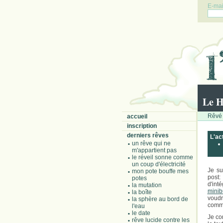
E-mail
Le H
Rêvé 
accueil
inscription
derniers rêves
L'ac
un rêve qui ne
m'appartient pas
le réveil sonne comme
un coup d'électricité
Je su
mon pote bouffe mes
post
potes
d'int
la mutation
minib
la boîte
voudra
la sphère au bord de
comme
l'eau
le date
Je co
rêve lucide contre les