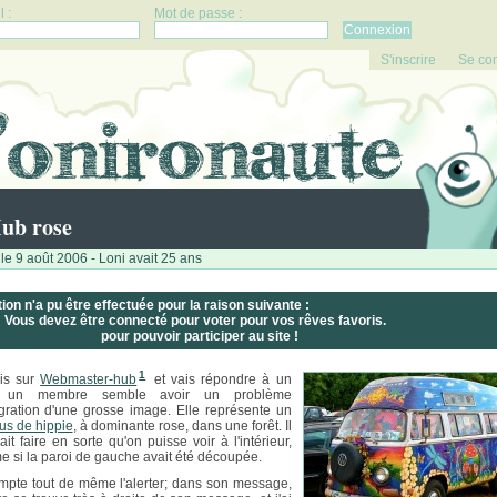
 :
Mot de passe :
S'inscrire
Se co
ub rose
le 9 août 2006 - Loni avait 25 ans
tion n'a pu être effectuée pour la raison suivante :
Vous devez être connecté pour voter pour vos rêves favoris.
Inscrivez-vous
pour pouvoir participer au site !
1
is sur
Webmaster-hub
et vais répondre à un
: un membre semble avoir un problème
égration d'une grosse image. Elle représente un
us de hippie
, à dominante rose, dans une forêt. Il
it faire en sorte qu'on puisse voir à l'intérieur,
 si la paroi de gauche avait été découpée.
mpte tout de même l'alerter; dans son message,