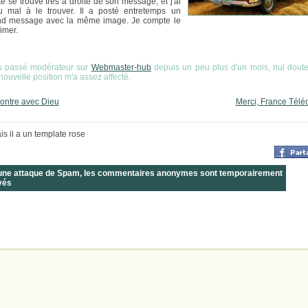
te se trouve très à droite de son message, et j'ai
 mal à le trouver. Il a posté entretemps un
d message avec la même image. Je compte le
imer.
is passé modérateur sur
Webmaster-hub
depuis un peu plus d'un mois, nul dout
 nouvelle position m'a assez affecté.
ontre avec Dieu
Merci, France Télé
is il a un template rose
 une attaque de Spam, les commentaires anonymes sont temporairement
vés