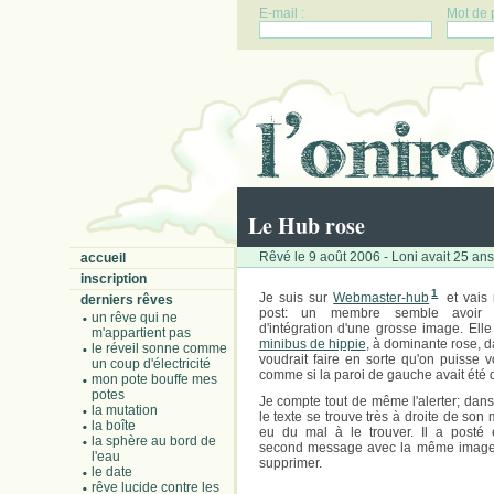
E-mail :
Mot de 
Le Hub rose
Rêvé le 9 août 2006 - Loni avait 25 ans
accueil
inscription
1
Je suis sur
Webmaster-hub
et vais
derniers rêves
post: un membre semble avoir 
un rêve qui ne
d'intégration d'une grosse image. Ell
m'appartient pas
minibus de hippie
, à dominante rose, da
le réveil sonne comme
voudrait faire en sorte qu'on puisse voi
un coup d'électricité
comme si la paroi de gauche avait été
mon pote bouffe mes
potes
Je compte tout de même l'alerter; dan
la mutation
le texte se trouve très à droite de son 
la boîte
eu du mal à le trouver. Il a posté
la sphère au bord de
second message avec la même image.
l'eau
supprimer.
le date
rêve lucide contre les