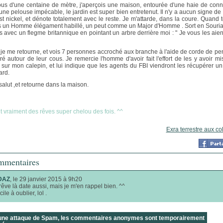
us d'une centaine de mètre, j'aperçois une maison, entourée d'une haie de conni
une pelouse impécable, le jardin est super bien entretenut. Il n'y a aucun signe de 
est nickel, et dénote totalement avec le reste. Je m'attarde, dans la coure. Quand t
 un Homme élégament habillé, un peut comme un Major d'Homme . Sort en Sourian
s avec un flegme britannique en pointant un arbre derrière moi : " Je vous les aien
 je me retourne, et vois 7 personnes accroché aux branche à l'aide de corde de pe
ré autour de leur cous. Je remercie l'homme d'avoir fait l'effort de les y avoir mis
 sur mon calepin, et lui indique que les agents du FBI viendront les récupérer un
ard.
salut ,et retourne dans la maison.
it vraiment des rêves super chelou des fois. ^^
Exra terrestre aux co
mentaires
DAZ
, le 29 janvier 2015 à 9h20
êve là date aussi, mais je m'en rappel bien. ^^
icile à oublier, lol .
 une attaque de Spam, les commentaires anonymes sont temporairement