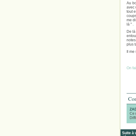
Au bo
avec 
tout 
coups
me di
là " .
De là
entou
notes
plus t
Il me 
On fa
Com
ZA
Ce r
Diff
Suite à