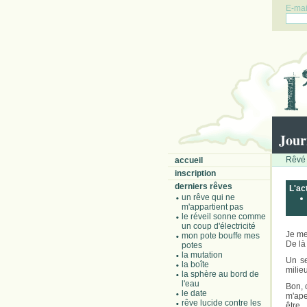
E-mail
Jour
Rêvé 
accueil
inscription
derniers rêves
L'ac
un rêve qui ne
m'appartient pas
le réveil sonne comme
un coup d'électricité
Je me
mon pote bouffe mes
De là
potes
la mutation
Un se
la boîte
milie
la sphère au bord de
l'eau
Bon, 
le date
m'ape
rêve lucide contre les
être.