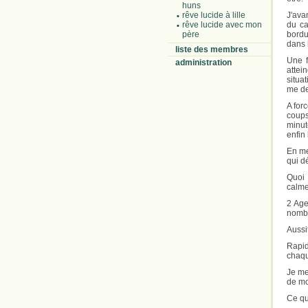
huns
rêve lucide à lille
J'ava
rêve lucide avec mon
du ca
père
bordu
dans 
liste des membres
Une f
administration
attei
situa
me de
A for
coups
minut
enfin
En me
qui d
Quoi 
calme,
2 Age
nombr
Aussi
Rapid
chaqu
Je me
de mo
Ce que