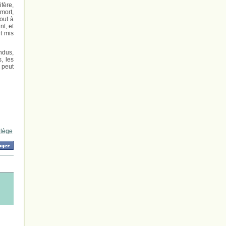
fère,
mort,
out à
t, et
t mis
ndus,
, les
 peut
llège