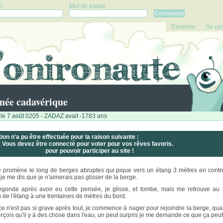
 :
Mot de passe :
S'inscrire
Se co
née cadavérique
le 7 août 0205 - ZADAZ avait -1783 ans
tion n'a pu être effectuée pour la raison suivante :
Vous devez être connecté pour voter pour vos rêves favoris.
Inscrivez-vous
pour pouvoir participer au site !
 promène le long de berges abruptes qui pique vers un étang 3 mètres en contr
 je me dis que je n'aimerais pas glisser de la berge.
gonde après avoir eu cette pensée, je glisse, et tombe, mais me retrouve au
u de l'étang à une trentaines de mètres du bord.
ce n'est pas si grave après tout, je commence à nager pour rejoindre la berge, qua
rçois qu'il y à des chose dans l'eau, un peut surpris je me demande ce que ça peut