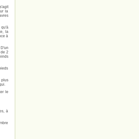
'agit
ur la
avres
 qu'à
e, la
nce à
 D'un
 de 2
einds
pieds
 plus
qui.
er le
es, à
ombre