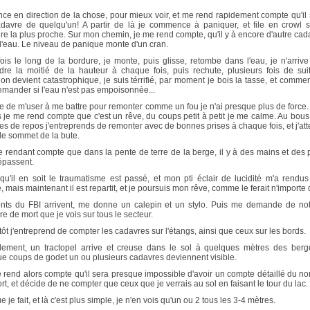
nce en direction de la chose, pour mieux voir, et me rend rapidement compte qu'il s
davre de quelqu'un! A partir de là je commence à paniquer, et file en crowl s
re la plus proche. Sur mon chemin, je me rend compte, qu'il y à encore d'autre cad
l'eau. Le niveau de panique monte d'un cran.
ois le long de la bordure, je monte, puis glisse, retombe dans l'eau, je n'arrive
ndre la moitié de la hauteur à chaque fois, puis rechute, plusieurs fois de suit
tion devient catastrophique, je suis térrifié, par moment je bois la tasse, et comme
mander si l'eau n'est pas empoisonnée...
ce de m'user à me battre pour remonter comme un fou je n'ai presque plus de force.
 je me rend compte que c'est un rêve, du coups petit à petit je me calme. Au bous
es de repos j'entreprends de remonter avec de bonnes prises à chaque fois, et j'att
 le sommet de la bute.
 rendant compte que dans la pente de terre de la berge, il y à des mains et des 
épassent.
qu'il en soit le traumatisme est passé, et mon pti éclair de lucidité m'a rendus
 mais maintenant il est repartit, et je poursuis mon rêve, comme le ferait n'importe 
nts du FBI arrivent, me donne un calepin et un stylo. Puis me demande de not
e de mort que je vois sur tous le secteur.
tôt j'entreprend de compter les cadavres sur l'étangs, ainsi que ceux sur les bords.
ement, un tractopel arrive et creuse dans le sol à quelques mètres des berg
e coups de godet un ou plusieurs cadavres deviennent visible.
 rend alors compte qu'il sera presque impossible d'avoir un compte détaillé du n
rt, et décide de ne compter que ceux que je verrais au sol en faisant le tour du lac.
 je fait, et là c'est plus simple, je n'en vois qu'un ou 2 tous les 3-4 mètres.