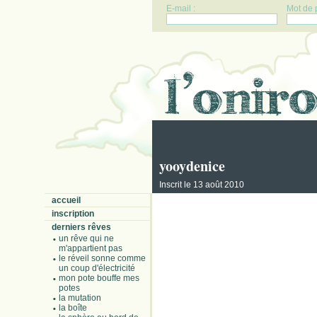
E-mail :
Mot de 
yooydenice
Inscrit le 13 août 2010
accueil
inscription
derniers rêves
un rêve qui ne
m'appartient pas
le réveil sonne comme
un coup d'électricité
mon pote bouffe mes
potes
la mutation
la boîte