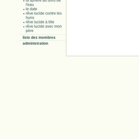
la sphère au bord de
l'eau
le date
rêve lucide contre les
huns
rêve lucide à lille
rêve lucide avec mon
père
liste des membres
administration