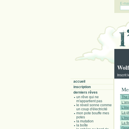
E-mail
Wol
Inscrit
accueil
inscription
Mes
derniers rêves
un rêve qui ne
The 
m'appartient pas
L'anc
le réveil sonne comme
L'inv
un coup d'électricité
La p
mon pote bouffe mes
potes
L'in
la mutation
La fi
la boîte
Gree