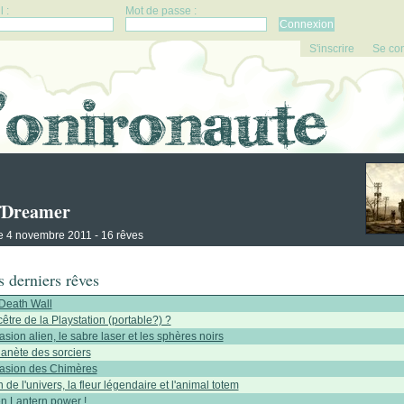
 :
Mot de passe :
S'inscrire
Se co
fDreamer
 le 4 novembre 2011 - 16 rêves
 derniers rêves
Death Wall
être de la Playstation (portable?) ?
asion alien, le sabre laser et les sphères noirs
lanète des sorciers
vasion des Chimères
n de l'univers, la fleur légendaire et l'animal totem
n Lantern power !