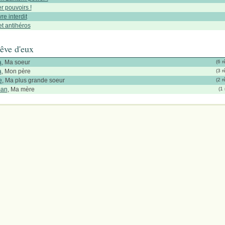
r pouvoirs !
vre interdit
et antihéros
rêve d'eux
a
, Ma soeur
(6 r
a
, Mon père
(3 r
e
, Ma plus grande soeur
(2 r
an
, Ma mère
(1 