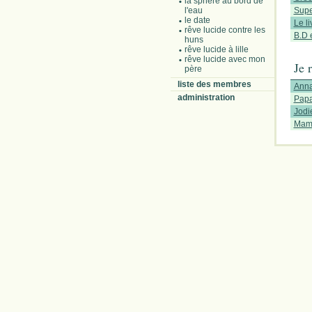
la sphère au bord de
l'eau
Supe
le date
Le li
rêve lucide contre les
B.D 
huns
rêve lucide à lille
rêve lucide avec mon
Je 
père
liste des membres
Ann
administration
Pap
Jodi
Mam