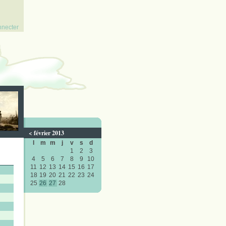
nnecter
<
février 2013
l
m
m
j
v
s
d
1
2
3
4
5
6
7
8
9
10
11
12
13
14
15
16
17
18
19
20
21
22
23
24
25
26
27
28