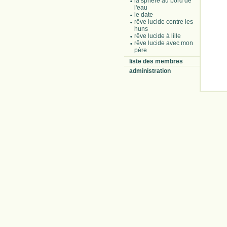
la sphère au bord de
l'eau
le date
rêve lucide contre les
huns
rêve lucide à lille
rêve lucide avec mon
père
liste des membres
administration