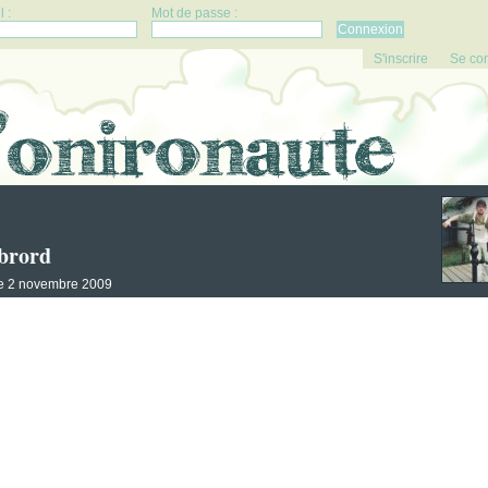
 :
Mot de passe :
S'inscrire
Se co
ibrord
 le 2 novembre 2009