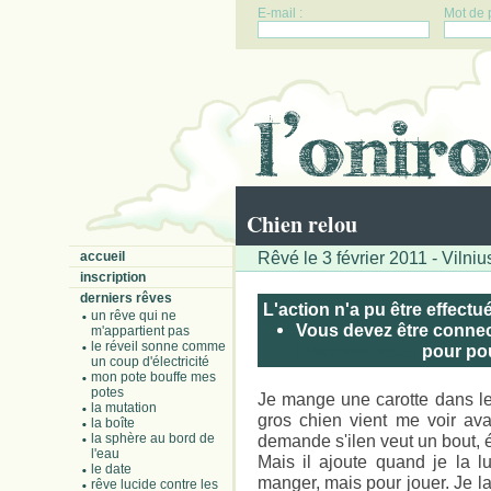
E-mail :
Mot de 
Chien relou
Rêvé le 3 février 2011 - Vilniu
accueil
inscription
derniers rêves
L'action n'a pu être effectu
un rêve qui ne
Vous devez être connect
m'appartient pas
le réveil sonne comme
Inscrivez-vous
pour pouv
un coup d'électricité
mon pote bouffe mes
potes
Je mange une carotte dans le
la mutation
gros chien vient me voir ava
la boîte
la sphère au bord de
demande s'ilen veut un bout, é
l'eau
Mais il ajoute quand je la l
le date
manger, mais pour jouer. Je la
rêve lucide contre les