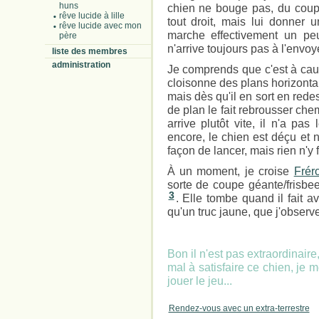
huns
chien ne bouge pas, du coup. 
rêve lucide à lille
tout droit, mais lui donner
rêve lucide avec mon
marche effectivement un peu
père
n'arrive toujours pas à l'envoy
liste des membres
administration
Je comprends que c'est à caus
cloisonne des plans horizontau
mais dès qu'il en sort en rede
de plan le fait rebrousser ch
arrive plutôt vite, il n'a pas
encore, le chien est déçu et 
façon de lancer, mais rien n'y f
À un moment, je croise
Fréro
sorte de coupe géante/frisb
3
. Elle tombe quand il fait a
qu'un truc jaune, que j'observe
Bon il n'est pas extraordinair
mal à satisfaire ce chien, je m
jouer le jeu...
Rendez-vous avec un extra-terrestre