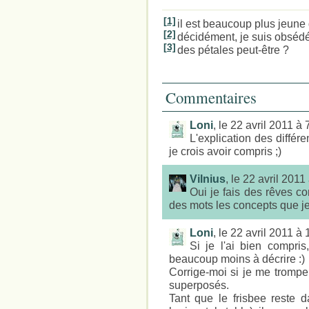
[1]
il est beaucoup plus jeune q
[2]
décidément, je suis obsédé
[3]
des pétales peut-être ?
Commentaires
Loni
, le 22 avril 2011 à
L'explication des diffé
je crois avoir compris ;)
Vilnius
, le 22 avril 201
Oui je fais des rêves co
des mots les concepts que je 
Loni
, le 22 avril 2011 à
Si je l'ai bien compris
beaucoup moins à décrire :)
Corrige-moi si je me trompe 
superposés.
Tant que le frisbee reste