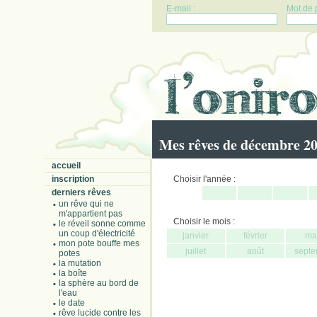
E-mail :
Mot de 
Mes rêves de décembre 2
accueil
inscription
Choisir l'année :
derniers rêves
un rêve qui ne
m'appartient pas
Choisir le mois :
le réveil sonne comme
un coup d'électricité
janvier
février
ma
mon pote bouffe mes
juillet
août
septe
potes
la mutation
la boîte
la sphère au bord de
l'eau
le date
rêve lucide contre les