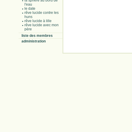
la sphère au bord de
l'eau
le date
rêve lucide contre les
huns
rêve lucide à lille
rêve lucide avec mon
père
liste des membres
administration