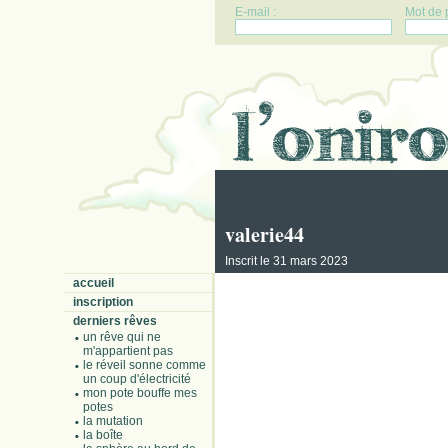
E-mail :
Mot de 
valerie44
Inscrit le 31 mars 2023
accueil
inscription
derniers rêves
un rêve qui ne
m'appartient pas
le réveil sonne comme
un coup d'électricité
mon pote bouffe mes
potes
la mutation
la boîte