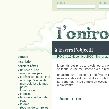
E-mail :
Mot de 
à travers l'objectif
Rêvé le 15 décembre 2010 - Truhar ava
accueil
inscription
je prends des photos. je vois tout à trav
derniers rêves
se fabrique une moustache avec le reste.
un rêve qui ne
m'appartient pas
on atterri sur un plateau de télévisi
le réveil sonne comme
estrade et devient
Dawud
. il est sur la
un coup d'électricité
fait porter par la foule dans un escali
mon pote bouffe mes
a plat ventre.
potes
la mutation
la boîte
la sphère au bord de
générique de film
l'eau
le date
rêve lucide contre les