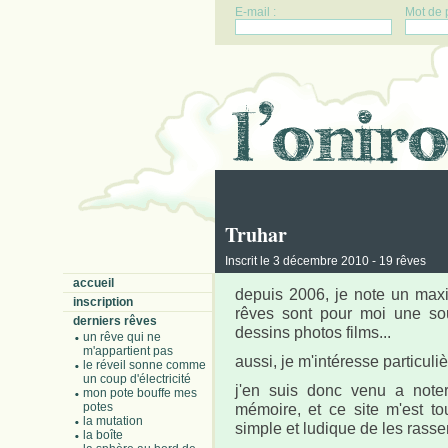
E-mail :
Mot de 
Truhar
Inscrit le 3 décembre 2010 - 19 rêves
accueil
depuis 2006, je note un max
inscription
rêves sont pour moi une sou
derniers rêves
dessins photos films...
un rêve qui ne
m'appartient pas
aussi, je m'intéresse particul
le réveil sonne comme
un coup d'électricité
j'en suis donc venu a noter
mon pote bouffe mes
potes
mémoire, et ce site m'est t
la mutation
simple et ludique de les rass
la boîte