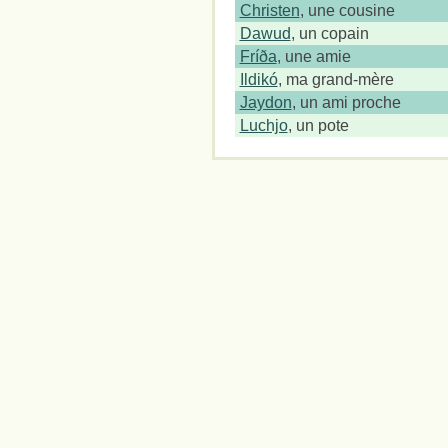
Christen
, une cousine
Dawud
, un copain
Fríða
, une amie
Ildikó
, ma grand-mère
Jaydon
, un ami proche
Luchjo
, un pote