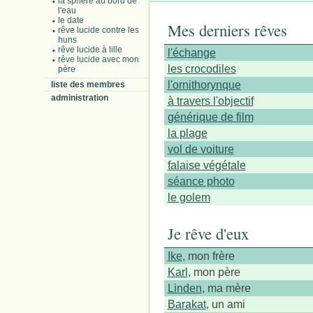
la sphère au bord de
l'eau
le date
Mes derniers rêves
rêve lucide contre les
huns
rêve lucide à lille
l'échange
rêve lucide avec mon
les crocodiles
père
l'ornithorynque
liste des membres
administration
à travers l'objectif
générique de film
la plage
vol de voiture
falaise végétale
séance photo
le golem
Je rêve d'eux
Ike
, mon frère
Karl
, mon père
Linden
, ma mère
Barakat
, un ami