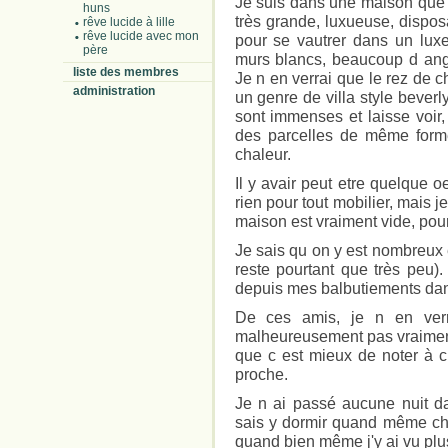
Je suis dans une maison que 
huns
très grande, luxueuse, dispo
rêve lucide à lille
rêve lucide avec mon
pour se vautrer dans un luxe
père
murs blancs, beaucoup d ang
liste des membres
Je n en verrai que le rez de 
administration
un genre de villa style beverl
sont immenses et laisse voir
des parcelles de même forme
chaleur.
Il y avair peut etre quelque 
rien pour tout mobilier, mais j
maison est vraiment vide, pour
Je sais qu on y est nombreux e
reste pourtant que très peu)
depuis mes balbutiements da
De ces amis, je n en verr
malheureusement pas vraiment 
que c est mieux de noter à c
proche.
Je n ai passé aucune nuit da
sais y dormir quand même chaq
quand bien même j'y ai vu plu