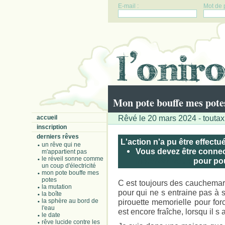
E-mail :
Mot de 
Mon pote bouffe mes pote
Rêvé le 20 mars 2024 - toutax
accueil
inscription
derniers rêves
L'action n'a pu être effectu
un rêve qui ne
Vous devez être connect
m'appartient pas
le réveil sonne comme
Inscrivez-vous
pour pouv
un coup d'électricité
mon pote bouffe mes
potes
C est toujours des cauchemar
la mutation
pour qui ne s entraine pas à 
la boîte
la sphère au bord de
pirouette memorielle pour for
l'eau
est encore fraîche, lorsqu il s 
le date
rêve lucide contre les