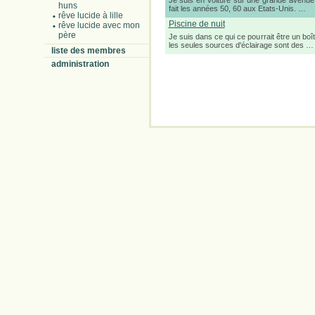
Je suis en voiture sur une grande avenue.
huns
fait les années 50, 60 aux Etats-Unis. …
rêve lucide à lille
Piscine de nuit
rêve lucide avec mon
père
Je suis dans ce qui ce pourrait être un boît
les seules sources d'éclairage sont des …
liste des membres
administration