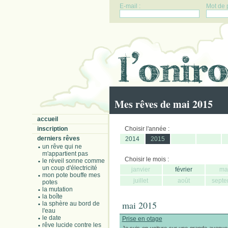
E-mail :
Mot de 
Mes rêves de mai 2015
accueil
inscription
Choisir l'année :
derniers rêves
2014
2015
un rêve qui ne
m'appartient pas
Choisir le mois :
le réveil sonne comme
un coup d'électricité
janvier
février
ma
mon pote bouffe mes
juillet
août
septe
potes
la mutation
la boîte
mai 2015
la sphère au bord de
l'eau
le date
Prise en otage
rêve lucide contre les