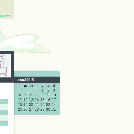
nnecter
<
mai 2015
l
m
m
j
v
s
d
1
2
3
4
5
6
7
8
9
10
11
12
13
14
15
16
17
18
19
20
21
22
23
24
25
26
27
28
29
30
31