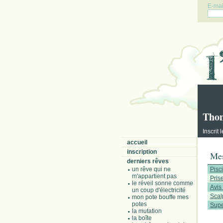
E-mail
Tho
Inscrit l
accueil
inscription
Mes
derniers rêves
un rêve qui ne
Pisc
m'appartient pas
Pris
le réveil sonne comme
Avis
un coup d'électricité
Scal
mon pote bouffe mes
potes
Supe
la mutation
la boîte