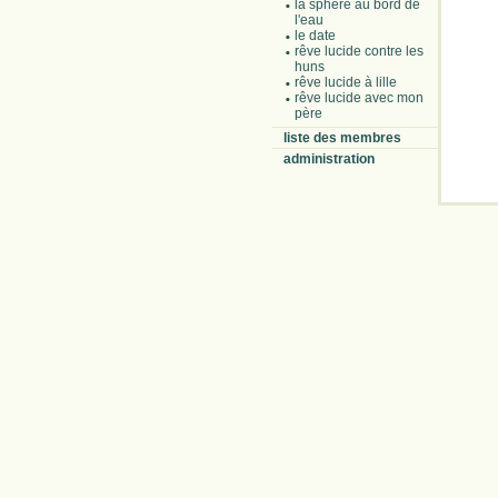
la sphère au bord de
l'eau
le date
rêve lucide contre les
huns
rêve lucide à lille
rêve lucide avec mon
père
liste des membres
administration