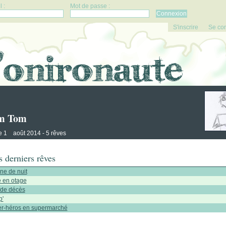
 :
Mot de passe :
S'inscrire
Se co
m Tom
er
e 1
août 2014 - 5 rêves
 derniers rêves
ine de nuit
e en otage
 de décès
p'
r-héros en supermarché