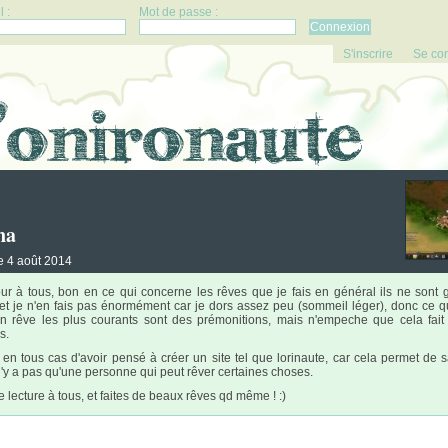
 :
Mot de passe :
S'inscrire
Se co
na
le 4 août 2014
ur à tous, bon en ce qui concerne les rêves que je fais en général ils ne sont 
 et je n'en fais pas énormément car je dors assez peu (sommeil léger), donc ce q
en rêve les plus courants sont des prémonitions, mais n'empeche que cela fait
s.
 en tous cas d'avoir pensé à créer un site tel que lorinaute, car cela permet de s
 n'y a pas qu'une personne qui peut rêver certaines choses.
 lecture à tous, et faites de beaux rêves qd même ! :)