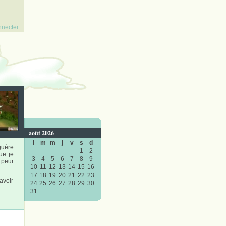
nnecter
août 2026
l
m
m
j
v
s
d
guère
1
2
ue je
3
4
5
6
7
8
9
 peur
10
11
12
13
14
15
16
17
18
19
20
21
22
23
avoir
24
25
26
27
28
29
30
31