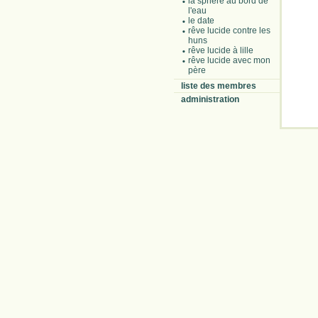
la sphère au bord de
l'eau
le date
rêve lucide contre les
huns
rêve lucide à lille
rêve lucide avec mon
père
liste des membres
administration