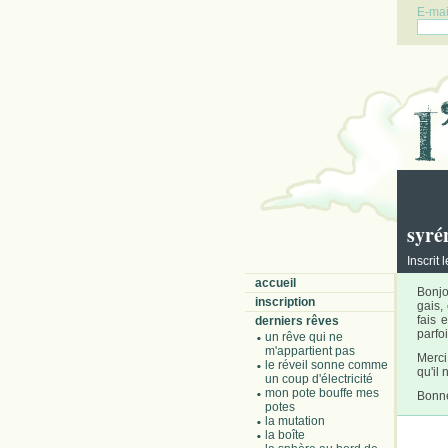
E-mail
syré
Inscrit 
accueil
Bonjo
inscription
gais,
fais 
derniers rêves
parfoi
un rêve qui ne
m'appartient pas
Merci
le réveil sonne comme
qu'il
un coup d'électricité
mon pote bouffe mes
Bonne
potes
la mutation
la boîte