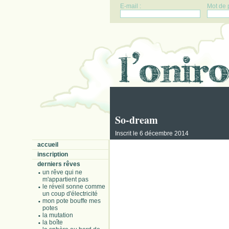
E-mail :
Mot de 
So-dream
Inscrit le 6 décembre 2014
accueil
inscription
derniers rêves
un rêve qui ne
m'appartient pas
le réveil sonne comme
un coup d'électricité
mon pote bouffe mes
potes
la mutation
la boîte