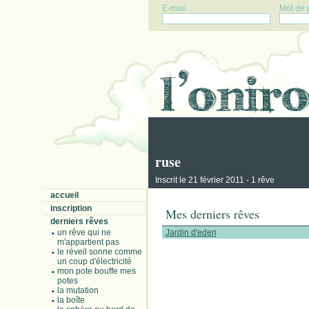
E-mail :
Mot de 
ruse
Inscrit le 21 février 2011 - 1 rêve
accueil
inscription
Mes derniers rêves
derniers rêves
un rêve qui ne
Jardin d'eden
m'appartient pas
le réveil sonne comme
un coup d'électricité
mon pote bouffe mes
potes
la mutation
la boîte