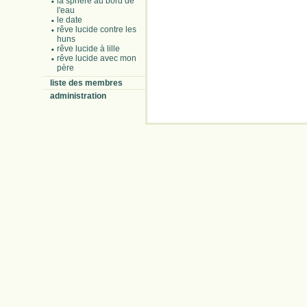
la sphère au bord de
l'eau
le date
rêve lucide contre les
huns
rêve lucide à lille
rêve lucide avec mon
père
liste des membres
administration