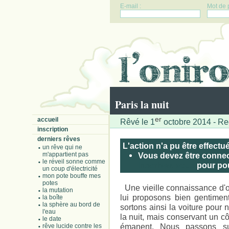
E-mail :
Mot de 
Paris la nuit
er
accueil
Rêvé le 1
octobre 2014 - Re
inscription
derniers rêves
L'action n'a pu être effectu
un rêve qui ne
m'appartient pas
Vous devez être connect
le réveil sonne comme
Inscrivez-vous
pour pouv
un coup d'électricité
mon pote bouffe mes
potes
Une vieille connaissance d'or
la mutation
lui proposons bien gentiment
la boîte
la sphère au bord de
sortons ainsi la voiture pour 
l'eau
la nuit, mais conservant un cô
le date
émanent. Nous passons su
rêve lucide contre les