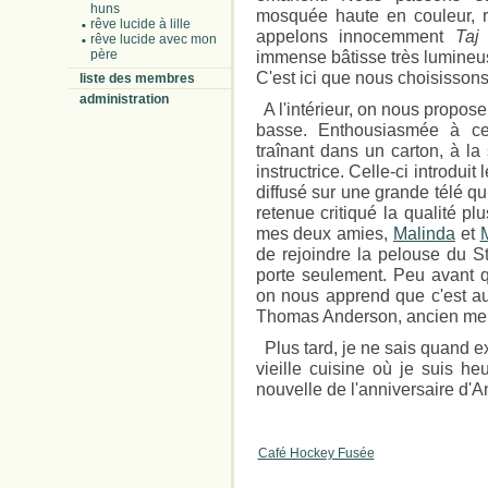
huns
mosquée haute en couleur, r
rêve lucide à lille
appelons innocemment
Taj
rêve lucide avec mon
père
immense bâtisse très lumineus
C'est ici que nous choisissons 
liste des membres
administration
A l'intérieur, on nous propose
basse. Enthousiasmée à cet
traînant dans un carton, à la
instructrice. Celle-ci introduit
diffusé sur une grande télé qui
retenue critiqué la qualité p
mes deux amies,
Malinda
et
de rejoindre la pelouse du 
porte seulement. Peu avant 
on nous apprend que c'est auj
Thomas Anderson, ancien mem
Plus tard, je ne sais quand 
vieille cuisine où je suis h
nouvelle de l'anniversaire d'A
Café Hockey Fusée