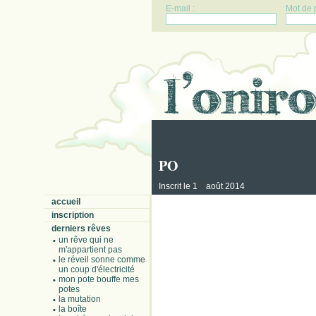
E-mail :
Mot de 
PO
er
Inscrit le 1
août 2014
accueil
inscription
derniers rêves
un rêve qui ne
m'appartient pas
le réveil sonne comme
un coup d'électricité
mon pote bouffe mes
potes
la mutation
la boîte