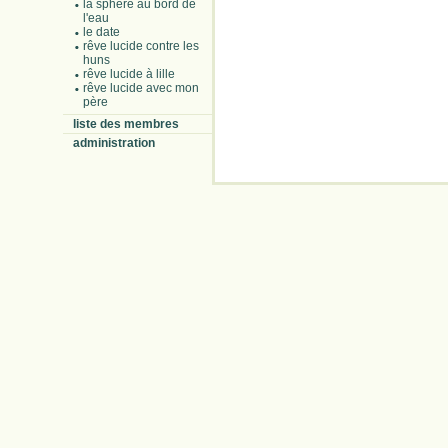
la sphère au bord de
l'eau
le date
rêve lucide contre les
huns
rêve lucide à lille
rêve lucide avec mon
père
liste des membres
administration