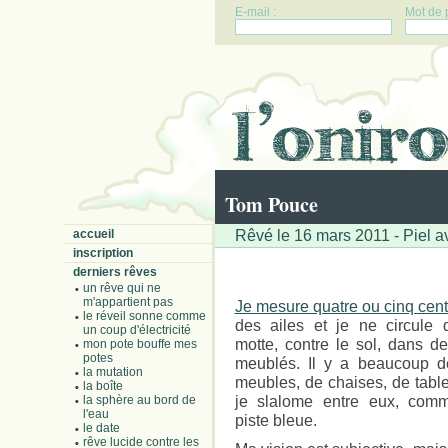
E-mail :
Mot de 
Tom Pouce
Rêvé le 16 mars 2011 - Piel a
accueil
inscription
derniers rêves
un rêve qui ne
m'appartient pas
Je mesure quatre ou cinq cent
le réveil sonne comme
des ailes et je ne circule 
un coup d'électricité
motte, contre le sol, dans de
mon pote bouffe mes
potes
meublés. Il y a beaucoup d
la mutation
meubles, de chaises, de tables
la boîte
je slalome entre eux, com
la sphère au bord de
l'eau
piste bleue.
le date
rêve lucide contre les