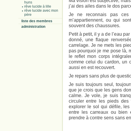
Ma vision est subjective, mais
huns
j’ai des ailes dans le dos parc
rêve lucide à lille
rêve lucide avec mon
Je ne reconnais pas ces 
père
m’appartiennent, ou qui son
liste des membres
souvent des chaussures.
administration
Petit à petit, il y a de l’eau p
donné, une flaque renversée
carrelage. Je ne mets les pie
pas pourquoi je me pose là, m
le reflet mon corps intégral
comme celui du cardon, un du
aussi en est recouvert.
Je repars sans plus de questi
Je suis toujours seul, toujou
que je crois que les gens dor
calme. Je vole, je suis tranq
circuler entre les pieds des 
explorer le sol qui défile, le
entre les carreaux ou bien 
prendre à contre sens sans en