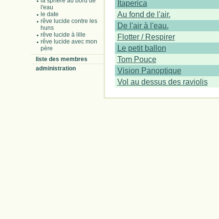
la sphère au bord de
Itaperica
l'eau
Au fond de l'air.
le date
rêve lucide contre les
De l'air à l'eau.
huns
rêve lucide à lille
Flotter / Respirer
rêve lucide avec mon
Le petit ballon
père
Tom Pouce
liste des membres
administration
Vision Panoptique
Vol au dessus des raviolis