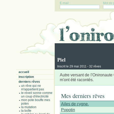
E-mail :
Mot de 
Piel
Inscrit le 29 mai 2011 - 32 rêves
accueil
Autre versant de l'Onironaute 
inscription
m'ont été racontés.
derniers rêves
un rêve qui ne
m'appartient pas
le réveil sonne comme
Mes derniers rêves
un coup d'électricité
mon pote bouffe mes
Ailes de cygne.
potes
la mutation
Popotin
la boîte