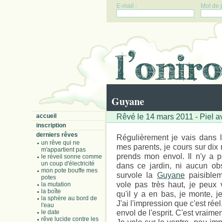
E-mail :
Mot de 
Guyane
Rêvé le 14 mars 2011 - Piel a
accueil
inscription
derniers rêves
Régulièrement je vais dans l
un rêve qui ne
mes parents, je cours sur dix 
m'appartient pas
prends mon envol. Il n'y a p
le réveil sonne comme
un coup d'électricité
dans ce jardin, ni aucun obs
mon pote bouffe mes
survole la
Guyane
paisiblem
potes
vole pas très haut, je peux v
la mutation
la boîte
qu'il y a en bas, je monte, j
la sphère au bord de
J'ai l'impression que c'est ré
l'eau
envol de l'esprit. C'est vraim
le date
rêve lucide contre les