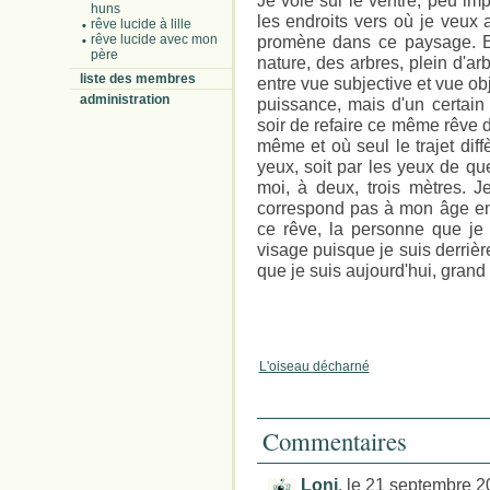
Je vole sur le ventre, peu im
huns
les endroits vers où je veux 
rêve lucide à lille
rêve lucide avec mon
promène dans ce paysage. En
père
nature, des arbres, plein d'a
liste des membres
entre vue subjective et vue ob
administration
puissance, mais d'un certain 
soir de refaire ce même rêve d
même et où seul le trajet diff
yeux, soit par les yeux de que
moi, à deux, trois mètres. J
correspond pas à mon âge en 
ce rêve, la personne que je
visage puisque je suis derrière
que je suis aujourd'hui, grand
L'oiseau décharné
Commentaires
Loni
, le 21 septembre 