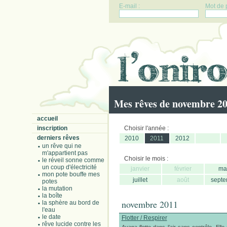
E-mail :
Mot de 
Mes rêves de novembre 2
accueil
inscription
Choisir l'année :
derniers rêves
2010
2011
2012
un rêve qui ne
m'appartient pas
Choisir le mois :
le réveil sonne comme
un coup d'électricité
janvier
février
ma
mon pote bouffe mes
juillet
août
septe
potes
la mutation
la boîte
novembre 2011
la sphère au bord de
l'eau
le date
Flotter / Respirer
rêve lucide contre les