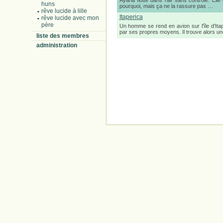
Ayana flotte dans l’air sans contrôle. Ell
huns
pourquoi, mais ça ne la rassure pas …
rêve lucide à lille
Itaperica
rêve lucide avec mon
père
Un homme se rend en avion sur l'île d'Itapé
par ses propres moyens. Il trouve alors u
liste des membres
administration