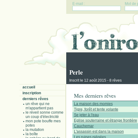
E-mail :
Mot de 
Perle
Inscrit le 12 août 2015 - 8 rêves
accueil
inscription
Mes derniers rêves
derniers rêves
un rêve qui ne
La maison des momies
m'appartient pas
Tigre, forêt et tente volante
le réveil sonne comme
Se jeter à l'eau
un coup d'électricité
Eglise souterraine et étrange frontière
mon pote bouffe mes
potes
Cauchemar
la mutation
L'assassin est dans la maison
la boîte
Les ruines piégées