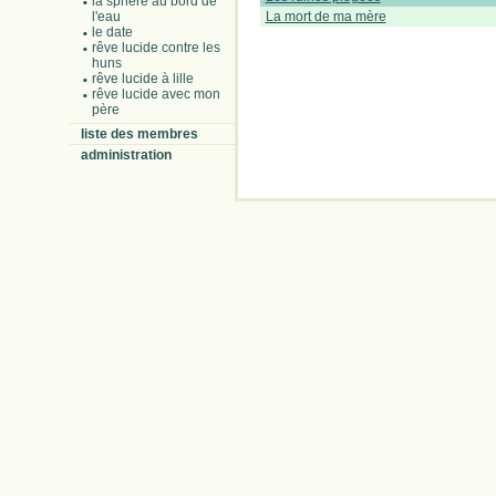
la sphère au bord de
l'eau
La mort de ma mère
le date
rêve lucide contre les
huns
rêve lucide à lille
rêve lucide avec mon
père
liste des membres
administration