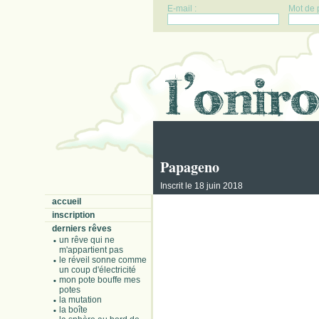
E-mail :
Mot de 
Papageno
Inscrit le 18 juin 2018
accueil
inscription
derniers rêves
un rêve qui ne
m'appartient pas
le réveil sonne comme
un coup d'électricité
mon pote bouffe mes
potes
la mutation
la boîte