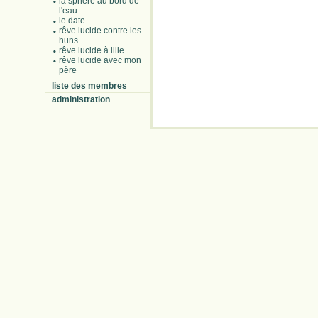
la sphère au bord de
l'eau
le date
rêve lucide contre les
huns
rêve lucide à lille
rêve lucide avec mon
père
liste des membres
administration