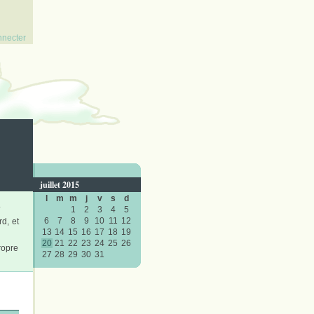
nnecter
juillet 2015
l
m
m
j
v
s
d
.
1
2
3
4
5
6
7
8
9
10
11
12
d, et
13
14
15
16
17
18
19
20
21
22
23
24
25
26
ropre
27
28
29
30
31