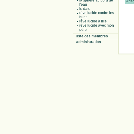
la sphère au bord de
Atta
l'eau
le date
rêve lucide contre les
huns
rêve lucide à lille
rêve lucide avec mon
père
liste des membres
administration