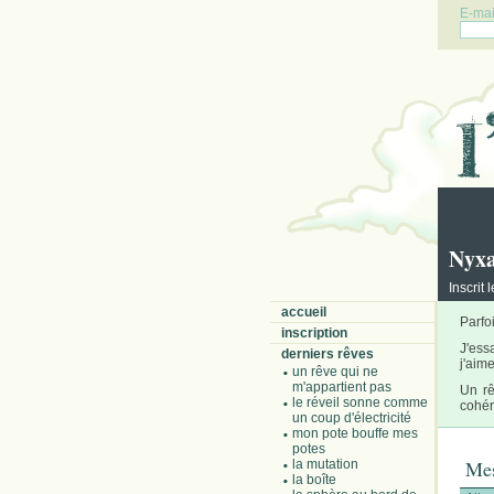
E-mail
Nyx
Inscrit 
accueil
Parfo
inscription
J'ess
derniers rêves
j'aim
un rêve qui ne
m'appartient pas
Un rê
le réveil sonne comme
cohér
un coup d'électricité
mon pote bouffe mes
potes
Mes
la mutation
la boîte