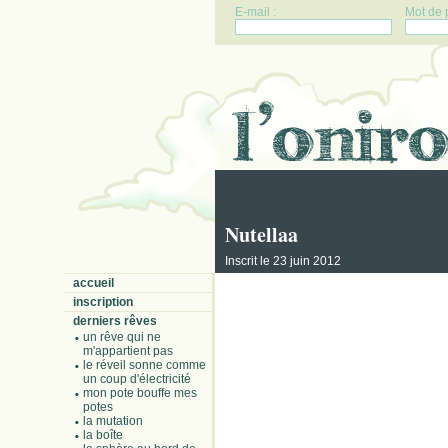
E-mail :
Mot de 
Nutellaa
Inscrit le 23 juin 2012
accueil
inscription
derniers rêves
un rêve qui ne
m'appartient pas
le réveil sonne comme
un coup d'électricité
mon pote bouffe mes
potes
la mutation
la boîte