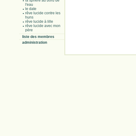
la sphère au bord de
l'eau
le date
rêve lucide contre les
huns
rêve lucide à lille
rêve lucide avec mon
père
liste des membres
administration