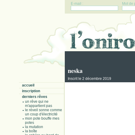
E-mail :
Mot de 
neska
Inscrit le 2 décembre 2019
accueil
inscription
derniers rêves
un rêve qui ne
m'appartient pas
le réveil sonne comme
un coup d'électricité
mon pote bouffe mes
potes
la mutation
la boîte