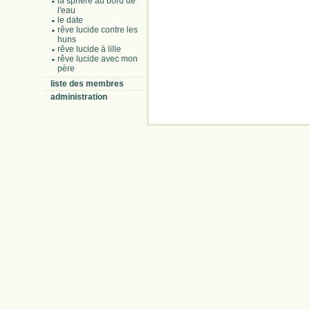
la sphère au bord de
l'eau
le date
rêve lucide contre les
huns
rêve lucide à lille
rêve lucide avec mon
père
liste des membres
administration