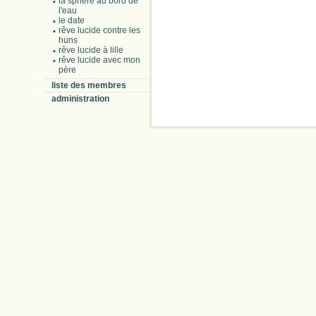
la sphère au bord de
l'eau
le date
rêve lucide contre les
huns
rêve lucide à lille
rêve lucide avec mon
père
liste des membres
administration