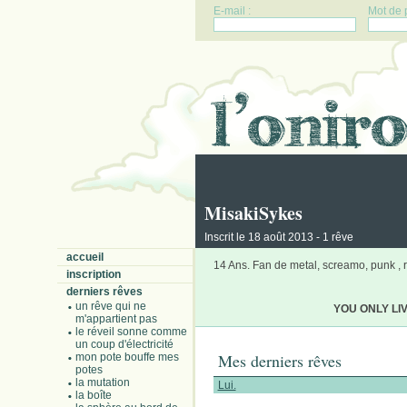
E-mail :
Mot de 
MisakiSykes
Inscrit le 18 août 2013 - 1 rêve
accueil
14 Ans. Fan de metal, screamo, punk , 
inscription
derniers rêves
un rêve qui ne
YOU ONLY LI
m'appartient pas
le réveil sonne comme
un coup d'électricité
Mes derniers rêves
mon pote bouffe mes
potes
la mutation
Lui.
la boîte