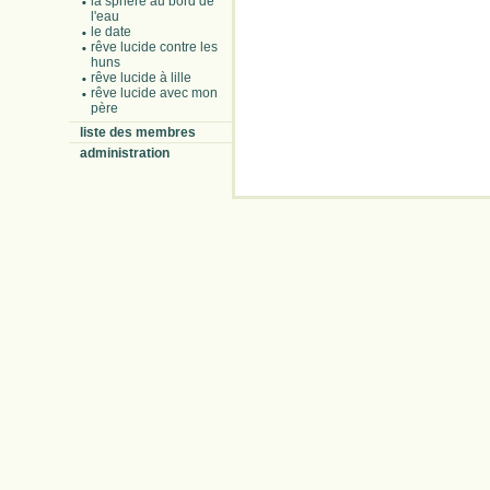
la sphère au bord de
l'eau
le date
rêve lucide contre les
huns
rêve lucide à lille
rêve lucide avec mon
père
liste des membres
administration