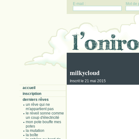
E-mail :
Mot de 
milkycloud
Inscrit le 21 mai 2015
accueil
inscription
derniers rêves
un rêve qui ne
m'appartient pas
le réveil sonne comme
un coup d'électricité
mon pote bouffe mes
potes
la mutation
la boîte