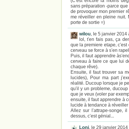
(C'est encore la moins dégu
sans préparation -parce que
de provoquer mon premier rêv
me réveiller en pleine nuit.
porte de sortie =)
wilou
, le 5 janvier 2014
lol, t'en fais pas, ça 
que la premiere etape, c'est
cerveau se force à s'en rapel
Puis, il faut apprendre às'end
cerveau à faire ce que lui d
chaque rêve).
Ensuite, il faut trouver sa
lucides), Pour ma part j'ex
réalité. Ducoup lorsque je pe
qu'il y un probleme, ducoup j
que je veux (voler par exemp
ensuite, il faut apprendre à co
lucide à tendance à réveiller l
Allez sur l'attrape-songe, 
dessus, c'est génial...
Loni
, le 29 janvier 201