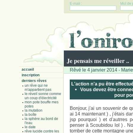
E-mail :
Mot de 
Je pensais me réveiller ..
Rêvé le 4 janvier 2014 - Mari
accueil
inscription
derniers rêves
L'action n'a pu être effectu
un rêve qui ne
Vous devez être connect
m'appartient pas
le réveil sonne comme
Inscrivez-vous
pour pouv
un coup d'électricité
mon pote bouffe mes
potes
Bonjour, j'ai un souvenir de q
la mutation
ai 14 maintenant ) , j'étais 
la boîte
la sphère au bord de
jsp pourquoi ) et d'autrres 
l'eau
penser à Scoubidou lol ) . Nou
le date
tomber de cette montagne une
rêve lucide contre les