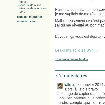
huns
rêve lucide à lille
rêve lucide avec mon
Puis ... à cet instant , mon cer
père
je me supliais de me réveille
liste des membres
Malheureusement ce n'est pas 
administration
j'ai dû me réveillé au bon matin
Et vous , ça vous est déjà arri
Les com's sont les BVN. :)
Une rencontre inattendue
Commentaires
wilou
, le 4 janvier 2014
alors là, je dis bravo !
a ton age de capter que tu rêv
Loni, t'en parlerai plus pré
rendre compte que l'on rêv