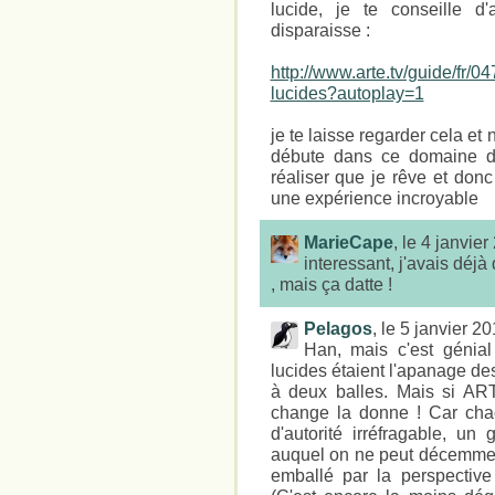
lucide, je te conseille d'
disparaisse :
http://www.arte.tv/guide/fr/
lucides?autoplay=1
je te laisse regarder cela et
débute dans ce domaine dep
réaliser que je rêve et donc
une expérience incroyable
MarieCape
, le 4 janvie
interessant, j'avais déj
, mais ça datte !
Pelagos
, le 5 janvier 2
Han, mais c'est génial
lucides étaient l'apanage de
à deux balles. Mais si AR
change la donne ! Car cha
d'autorité irréfragable, 
auquel on ne peut décemmen
emballé par la perspective