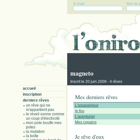
E-mail :
Mot de 
magneto
Inscrit le 20 juin 2009 - 4 rêves
accueil
inscription
Mes derniers rêves
derniers rêves
un rêve qui ne
L'assassineur
m'appartient pas
le fou
le réveil sonne comme
L'aventurier
un coup d'électricité
Mes copains
mon pote bouffe mes
potes
la mutation
Je rêve d'eux
la boîte