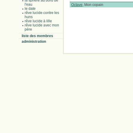
la sphère au bord de
l'eau
Octave
, Mon copain
le date
rêve lucide contre les
huns
rêve lucide à lille
rêve lucide avec mon
père
liste des membres
administration