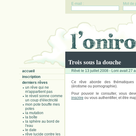
E-mail :
Mot de 
Trois sous la douche
Rêvé le 13 juillet 2008 - Loni avait 27 
accueil
inscription
Ce rêve aborde des thématiques 
derniers rêves
(érotisme ou pornographie).
un rêve qui ne
m'appartient pas
Pour pouvoir le consulter, vous dev
le réveil sonne comme
inscrire
ou vous authentifier, et être maj
un coup d'électricité
mon pote bouffe mes
potes
la mutation
la boîte
la sphère au bord de
l'eau
le date
rêve lucide contre les