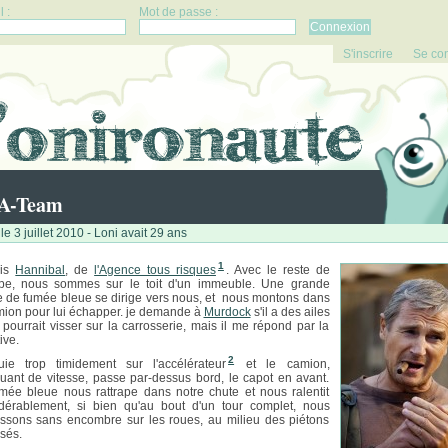
 :
Mot de passe :
S'inscrire
Se co
 A-Team
e 3 juillet 2010 - Loni avait 29 ans
1
uis
Hannibal
, de
l'Agence tous risques
. Avec le reste de
ipe, nous sommes sur le toit d'un immeuble. Une grande
 de fumée bleue se dirige vers nous, et nous montons dans
mion pour lui échapper. je demande à
Murdock
s'il a des ailes
 pourrait visser sur la carrosserie, mais il me répond par la
ive.
2
uie trop timidement sur l'accélérateur
et le camion,
ant de vitesse, passe par-dessus bord, le capot en avant.
mée bleue nous rattrape dans notre chute et nous ralentit
dérablement, si bien qu'au bout d'un tour complet, nous
rissons sans encombre sur les roues, au milieu des piétons
sés.