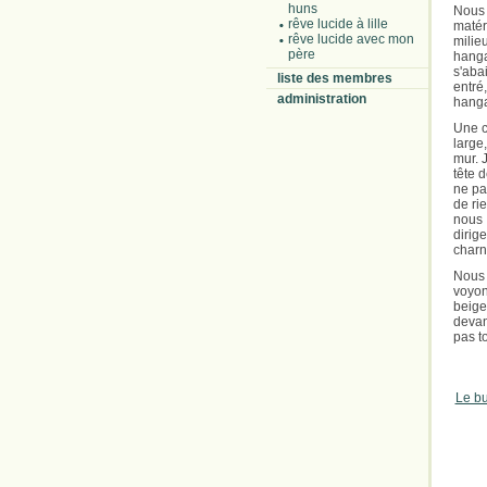
huns
Nous
rêve lucide à lille
matér
rêve lucide avec mon
milie
père
hanga
s'aba
liste des membres
entré
administration
hanga
Une c
large
mur. 
tête d
ne pa
de rie
nous 
dirige
charni
Nous 
voyo
beige
devan
pas t
Le bu