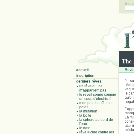
E-mail
The
Rêvé l
accueil
inscription
Je s
derniers rêves
l'équ
un rêve qui ne
vague
m'appartient pas
le ca
le réveil sonne comme
qu'on
un coup d'électricité
négat
mon pote bouffe mes
potes
J'app
la mutation
manqu
la boîte
La fu
la sphère au bord de
consi
l'eau
atter
le date
médu
rêve lucide contre les