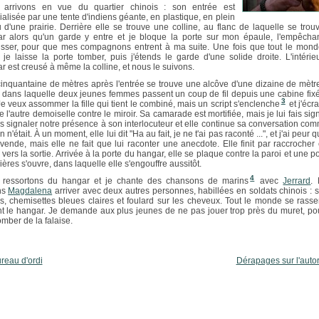
 arrivons en vue du quartier chinois : son entrée est
ialisée par une tente d'indiens géante, en plastique, en plein
u d'une prairie. Derrière elle se trouve une colline, au flanc de laquelle se trou
r alors qu'un garde y entre et je bloque la porte sur mon épaule, l'empêcha
isser, pour que mes compagnons entrent à ma suite. Une fois que tout le mond
, je laisse la porte tomber, puis j'étends le garde d'une solide droite. L'intérie
r est creusé à même la colline, et nous le suivons.
inquantaine de mètres après l'entrée se trouve une alcôve d'une dizaine de mètr
, dans laquelle deux jeunes femmes passent un coup de fil depuis une cabine fix
3
Je veux assommer la fille qui tient le combiné, mais un script s'enclenche
et j'écr
e l'autre demoiselle contre le miroir. Sa camarade est mortifiée, mais je lui fais si
s signaler notre présence à son interlocuteur et elle continue sa conversation com
n n'était. À un moment, elle lui dit "Ha au fait, je ne t'ai pas raconté ...", et j'ai peur q
vende, mais elle ne fait que lui raconter une anecdote. Elle finit par raccrocher 
 vers la sortie. Arrivée à la porte du hangar, elle se plaque contre la paroi et une p
ères s'ouvre, dans laquelle elle s'engouffre aussitôt.
4
ressortons du hangar et je chante des chansons de marins
avec
Jerrard
.
ns
Magdalena
arriver avec deux autres personnes, habillées en soldats chinois : s
s, chemisettes bleues claires et foulard sur les cheveux. Tout le monde se rass
t le hangar. Je demande aux plus jeunes de ne pas jouer trop près du muret, po
omber de la falaise.
reau d'ordi
Dérapages sur l'auto