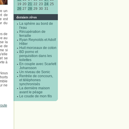
19
20
21
22
23
24
25
26
27
28
29
30
31
ve un
nt de
derniers rêves
e est
ur du
La sphère au bord de
l'eau
Récupération de
es de
ferraille
ée au
Ryan Reynolds et Adolf
ase la
Hitler
gne de
Huit morceaux de coton
me si
BD porno et
u'elle
perquisition dans les
et se
toilettes
orte à
En couple avec Scarlett
Johansson
Un niveau de Sonic
 Nous
Rentrée de concours,
horts
et téléphones
emble
synchronisés
ur ne
La dernière maison
avant le péage
Le coude de mon fils
route