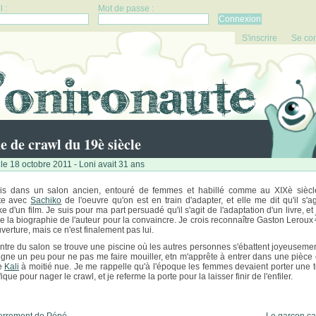
 :
Mot de passe :
S'inscrire
Se co
e de crawl du 19è siècle
le 18 octobre 2011 - Loni avait 31 ans
is dans un salon ancien, entouré de femmes et habillé comme au XIXè siècl
te avec
Sachiko
de l'oeuvre qu'on est en train d'adapter, et elle me dit qu'il s'ag
 d'un film. Je suis pour ma part persuadé qu'il s'agit de l'adaptation d'un livre, et 
e la biographie de l'auteur pour la convaincre. Je crois reconnaître Gaston Leroux
verture, mais ce n'est finalement pas lui.
ntre du salon se trouve une piscine où les autres personnes s'ébattent joyeusemen
igne un peu pour ne pas me faire mouiller, etn m'apprête à entrer dans une pièce 
e
Kali
à moitié nue. Je me rappelle qu'à l'époque les femmes devaient porter une 
ique pour nager le crawl, et je referme la porte pour la laisser finir de l'enfiler.