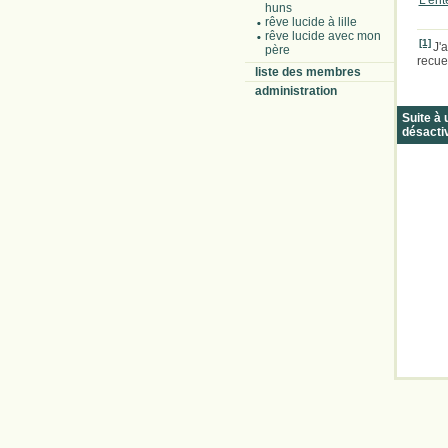
L'en
huns
rêve lucide à lille
rêve lucide avec mon
[1]
J'
père
recue
liste des membres
administration
Suite à
désacti