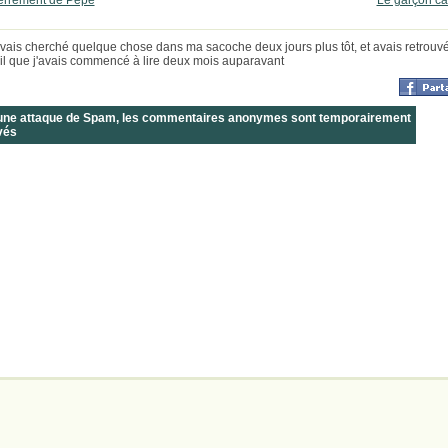
terrement de Pépé
Le garçon c
avais cherché quelque chose dans ma sacoche deux jours plus tôt, et avais retrouv
il que j'avais commencé à lire deux mois auparavant
 une attaque de Spam, les commentaires anonymes sont temporairement
vés