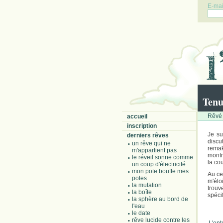
E-mail
Tenu
Rêvé 
accueil
inscription
Je su
derniers rêves
discu
un rêve qui ne
remake
m'appartient pas
montr
le réveil sonne comme
la cou
un coup d'électricité
mon pote bouffe mes
Au ce
potes
m'élo
la mutation
trouv
la boîte
spécif
la sphère au bord de
l'eau
le date
rêve lucide contre les