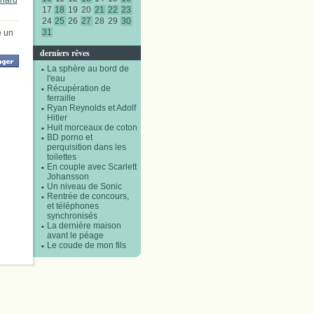
anard
17
18
19
20
21
22
23
24
25
26
27
28
29
30
31
é un
derniers rêves
La sphère au bord de
l'eau
Récupération de
ferraille
Ryan Reynolds et Adolf
Hitler
Huit morceaux de coton
BD porno et
perquisition dans les
toilettes
En couple avec Scarlett
Johansson
Un niveau de Sonic
Rentrée de concours,
et téléphones
synchronisés
La dernière maison
avant le péage
Le coude de mon fils