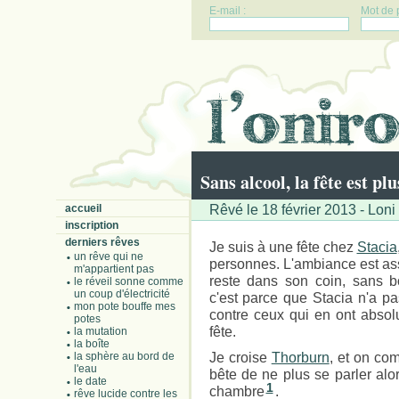
E-mail :
Mot de 
Sans alcool, la fête est pl
Rêvé le 18 février 2013 - Loni
accueil
inscription
derniers rêves
Je suis à une fête chez
Stacia
un rêve qui ne
personnes. L'ambiance est as
m'appartient pas
reste dans son coin, sans 
le réveil sonne comme
un coup d'électricité
c'est parce que Stacia n'a pas
mon pote bouffe mes
contre ceux qui en ont absol
potes
fête.
la mutation
la boîte
Je croise
Thorburn
, et on co
la sphère au bord de
l'eau
bête de ne plus se parler al
le date
1
chambre
.
rêve lucide contre les