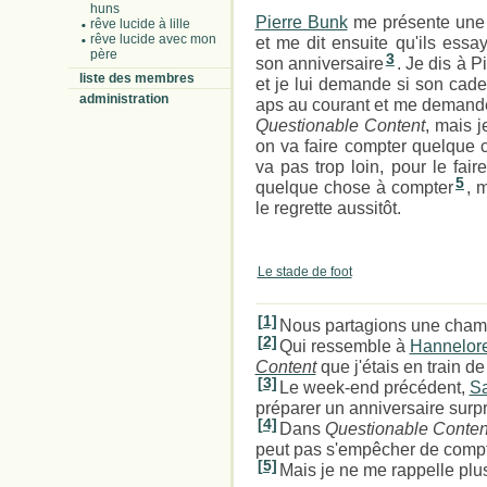
huns
Pierre Bunk
me présente une 
rêve lucide à lille
rêve lucide avec mon
et me dit ensuite qu'ils essa
père
3
son anniversaire
. Je dis à 
liste des membres
et je lui demande si son cade
administration
aps au courant et me demande 
Questionable Content
, mais j
on va faire compter quelque 
va pas trop loin, pour le fai
5
quelque chose à compter
, 
le regrette aussitôt.
Le stade de foot
[1]
Nous partagions une chambr
[2]
Qui ressemble à
Hannelor
Content
que j'étais en train de 
[3]
Le week-end précédent,
S
préparer un anniversaire surpr
[4]
Dans
Questionable Conten
peut pas s'empêcher de comp
[5]
Mais je ne me rappelle plu