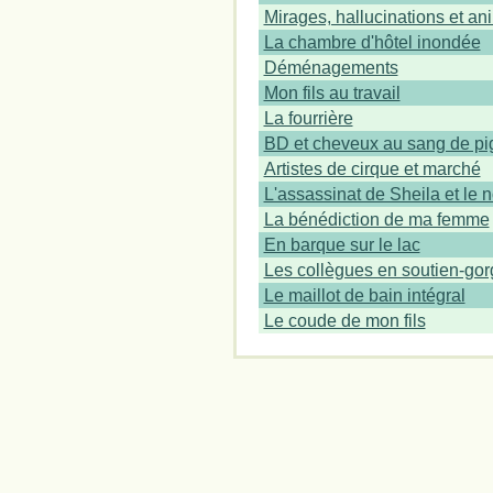
Mirages, hallucinations et a
La chambre d'hôtel inondée
Déménagements
Mon fils au travail
La fourrière
BD et cheveux au sang de pi
Artistes de cirque et marché
L'assassinat de Sheila et le 
La bénédiction de ma femme
En barque sur le lac
Les collègues en soutien-gor
Le maillot de bain intégral
Le coude de mon fils