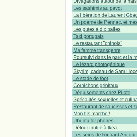
Divagations autour de la nai
Les sashimis au pavot
La libération de Laurent Gba
Un poème de Pennac, et mes 
Les putes à dix balles
Taxi portugais
Le restaurant "chinois"
Ma femme transgenre
Poursuivi dans le parc et la 
Le lézard photogénique
Skyrim, cadeau de Sam Hocev
Le stade de foot
Cornichons génitaux
Déguisements chez Pilote
Spécalités sexuelles et culin
Restaurant de saucisses et 
Mon fils marche !
Ubuntu for phones
Détour inutile à Ikea
Les seins de Richard Anconi