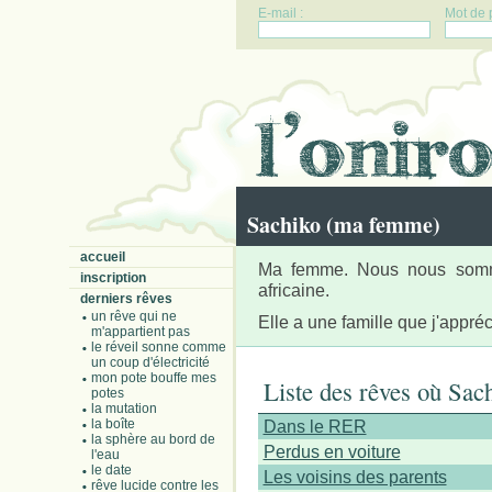
E-mail :
Mot de 
Sachiko (ma femme)
accueil
Ma femme. Nous nous somme
inscription
africaine.
derniers rêves
un rêve qui ne
Elle a une famille que j'appré
m'appartient pas
le réveil sonne comme
un coup d'électricité
mon pote bouffe mes
Liste des rêves où Sach
potes
la mutation
la boîte
Dans le RER
la sphère au bord de
Perdus en voiture
l'eau
le date
Les voisins des parents
rêve lucide contre les