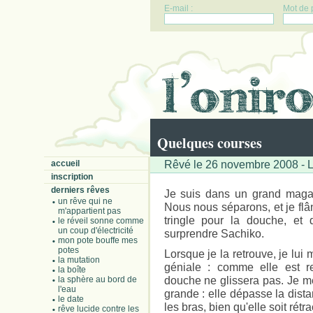
E-mail :
Mot de 
Quelques courses
Rêvé le 26 novembre 2008 - L
accueil
inscription
derniers rêves
Je suis dans un grand maga
un rêve qui ne
Nous nous séparons, et je flâ
m'appartient pas
tringle pour la douche, et
le réveil sonne comme
un coup d'électricité
surprendre Sachiko.
mon pote bouffe mes
potes
Lorsque je la retrouve, je lui m
la mutation
géniale : comme elle est r
la boîte
douche ne glissera pas. Je me
la sphère au bord de
l'eau
grande : elle dépasse la dist
le date
les bras, bien qu'elle soit rétr
rêve lucide contre les