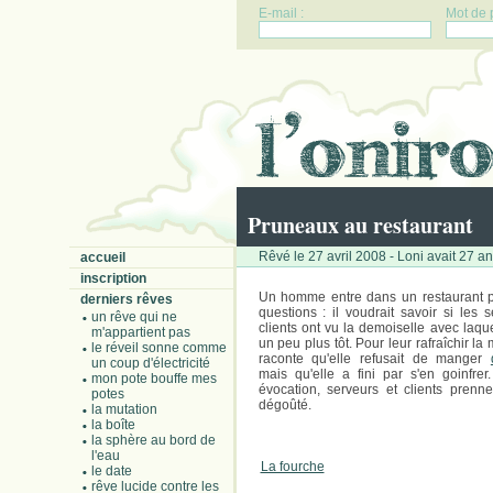
E-mail :
Mot de 
Pruneaux au restaurant
Rêvé le 27 avril 2008 - Loni avait 27 a
accueil
inscription
Un homme entre dans un restaurant 
derniers rêves
questions : il voudrait savoir si les 
un rêve qui ne
clients ont vu la demoiselle avec laqu
m'appartient pas
un peu plus tôt. Pour leur rafraîchir la 
le réveil sonne comme
raconte qu'elle refusait de manger
un coup d'électricité
mais qu'elle a fini par s'en goinfrer
mon pote bouffe mes
évocation, serveurs et clients prenne
potes
dégoûté.
la mutation
la boîte
la sphère au bord de
l'eau
La fourche
le date
rêve lucide contre les