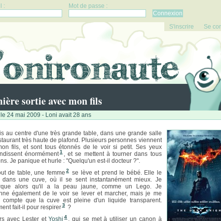
 :
Mot de passe :
S'inscrire
Se co
ière sortie avec mon fils
le 24 mai 2009 - Loni avait 28 ans
is au centre d'une très grande table, dans une grande salle
staurant très haute de plafond. Plusieurs personnes viennent
mon fils, et sont tous étonnés de le voir si petit. Ses yeux
1
ondissent énormément
, et se mettent à tourner dans tous
ns. Je panique et hurle : "Quelqu'un est-il docteur ?".
2
ut de table, une femme
se lève et prend le bébé. Elle le
 dans une cuve, où il se sent instantanément mieux. Je
rque alors qu'il a la peau jaune, comme un Lego. Je
nne également de le voir se lever et marcher, mais je me
 compte que la cuve est pleine d'un liquide transparent.
3
nt fait-il pour respirer
?
4
rs avec Lester et
Yoshi
, qui se met à utiliser un canon à