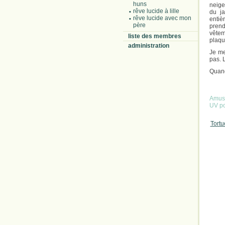
huns
neige
rêve lucide à lille
du ja
rêve lucide avec mon
entiè
père
prend
vêtem
liste des membres
plaque
administration
Je me
pas. 
Quand
Amusa
UV po
Tortu