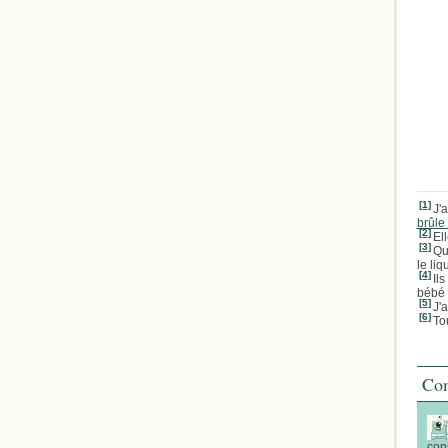
[1]
J'
brûle
[2]
Ell
[3]
Qu
le li
[4]
Il
bébé
[5]
J'a
[6]
To
Com
con