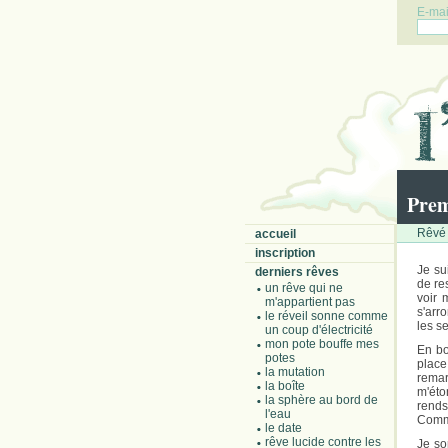
E-mail
Prem
Rêvé 
accueil
inscription
Je su
derniers rêves
de re
un rêve qui ne
voir 
m'appartient pas
s'arr
le réveil sonne comme
les se
un coup d'électricité
mon pote bouffe mes
En bo
potes
place
la mutation
rema
la boîte
m'éto
la sphère au bord de
rends
l'eau
Comme
le date
rêve lucide contre les
Je so