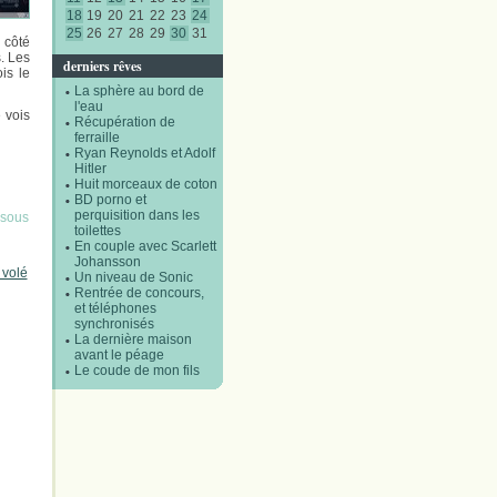
18
19
20
21
22
23
24
25
26
27
28
29
30
31
 côté
. Les
derniers rêves
is le
La sphère au bord de
l'eau
 vois
Récupération de
ferraille
Ryan Reynolds et Adolf
Hitler
Huit morceaux de coton
BD porno et
perquisition dans les
 sous
toilettes
En couple avec Scarlett
Johansson
 volé
Un niveau de Sonic
Rentrée de concours,
et téléphones
synchronisés
La dernière maison
avant le péage
Le coude de mon fils