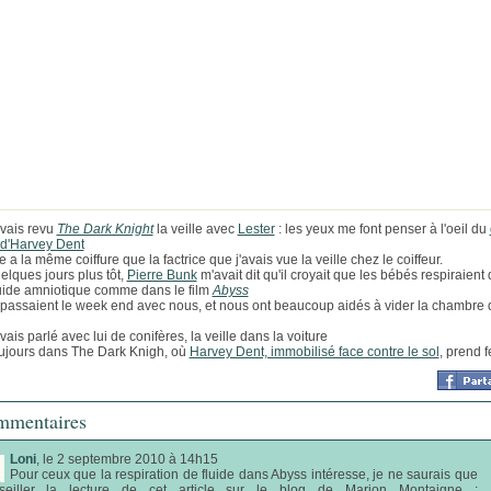
avais revu
The Dark Knight
la veille avec
Lester
: les yeux me font penser à l'oeil du
 d'Harvey Dent
e a la même coiffure que la factrice que j'avais vue la veille chez le coiffeur.
elques jours plus tôt,
Pierre Bunk
m'avait dit qu'il croyait que les bébés respiraient
quide amniotique comme dans le film
Abyss
s passaient le week end avec nous, et nous ont beaucoup aidés à vider la chambre 
vais parlé avec lui de conifères, la veille dans la voiture
ujours dans The Dark Knigh, où
Harvey Dent, immobilisé face contre le sol
, prend f
mentaires
Loni
, le 2 septembre 2010 à 14h15
Pour ceux que la respiration de fluide dans Abyss intéresse, je ne saurais que
seiller la lecture de cet article sur le blog de Marion Montaigne :