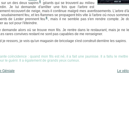
5
 sur un des deux sapins
géants qui se trouvent au milieu
rdin. Je lui demande d'arrêter une fois que l'arbre est
rement recouvert de neige, mais il continue malgré mes avertissements. L'arbre d'à
 soudainement feu, et les flammes se propagent très vite à l'arbre où nous sommes
6
ents de Lester prennent feu
, mais il ne semble pas s'en rendre compte. Je do
r au sol pour l'éteindre.
 demande alors où se trouve mon fils. Je rentre dans le restaurant, mais je ne le
Les rares convives restant ne sont pas capables de me renseigner.
 je ressors, je vois qu'un magasin de bricolage s'est construit derrière les sapins.
nte coïncidence : quand mon fils est né, il a fait une jaunisse. Il a fallu le mettre
ur le guérir. Il a également de grands yeux curieux.
e Géniale
Le vélo