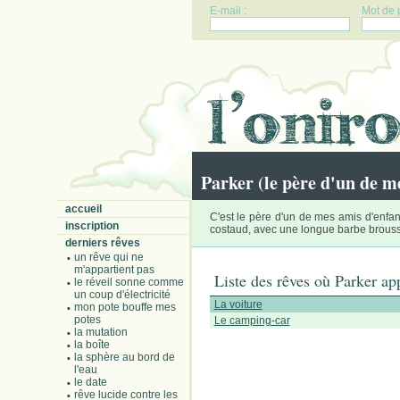
E-mail :
Mot de 
Parker (le père d'un de m
accueil
C'est le père d'un de mes amis d'enfanc
inscription
costaud, avec une longue barbe brouss
derniers rêves
un rêve qui ne
m'appartient pas
Liste des rêves où Parker ap
le réveil sonne comme
un coup d'électricité
La voiture
mon pote bouffe mes
potes
Le camping-car
la mutation
la boîte
la sphère au bord de
l'eau
le date
rêve lucide contre les