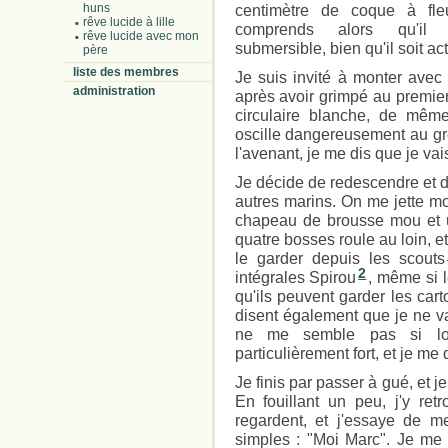
huns
centimètre de coque à fle
rêve lucide à lille
comprends alors qu'il 
rêve lucide avec mon
submersible, bien qu'il soit a
père
liste des membres
Je suis invité à monter ave
administration
après avoir grimpé au premier
circulaire blanche, de même
oscille dangereusement au gré
l'avenant, je me dis que je vai
Je décide de redescendre et de
autres marins. On me jette 
chapeau de brousse mou et
quatre bosses roule au loin, et
le garder depuis les scouts
2
intégrales Spirou
, même si l
qu'ils peuvent garder les car
disent également que je ne vai
ne me semble pas si loi
particulièrement fort, et je me 
Je finis par passer à gué, et j
En fouillant un peu, j'y r
regardent, et j'essaye de m
simples : "Moi Marc". Je me 