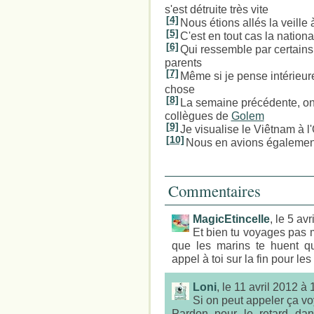
s'est détruite très vite
[4]
Nous étions allés la veille 
[5]
C'est en tout cas la nationa
[6]
Qui ressemble par certains
parents
[7]
Même si je pense intérieur
chose
[8]
La semaine précédente, on
collègues de
Golem
[9]
Je visualise le Viêtnam à l
[10]
Nous en avions égalemen
Commentaires
MagicEtincelle
, le 5 av
Et bien tu voyages pas m
que les marins te huent qua
appel à toi sur la fin pour le
Loni
, le 11 avril 2012 à
Si on peut appeler ça voy
Pardon pour le retard dan