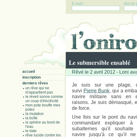
E-mail :
Mot de 
Le submersible ensablé
Rêvé le 2 avril 2012 - Loni av
accueil
inscription
derniers rêves
Je suis sur une plage, d
un rêve qui ne
suivi
Pierre Bunk
, qui a emb
m'appartient pas
navire militaire sans en e
le réveil sonne comme
un coup d'électricité
raisons. Je suis démasqué, e
mon pote bouffe mes
de force.
potes
la mutation
Une fois sur le pont du navir
la boîte
commandant expliquer à
la sphère au bord de
l'eau
subalternes qu'il souhaite
le date
navire jusqu'à ce qu'il ne
rêve lucide contre les