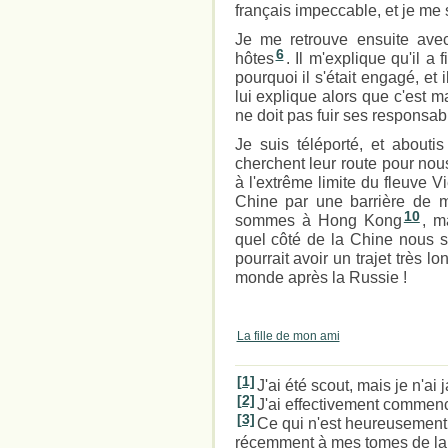
français impeccable, et je me
Je me retrouve ensuite ave
6
hôtes
. Il m'explique qu'il a
pourquoi il s'était engagé, et
lui explique alors que c'est mai
ne doit pas fuir ses responsabi
Je suis téléporté, et abouti
cherchent leur route pour nou
à l'extrême limite du fleuve 
Chine par une barrière de m
10
sommes à Hong Kong
, m
quel côté de la Chine nous 
pourrait avoir un trajet très l
monde après la Russie !
La fille de mon ami
[1]
J'ai été scout, mais je n'a
[2]
J'ai effectivement commenc
[3]
Ce qui n'est heureusement 
récemment à mes tomes de la 