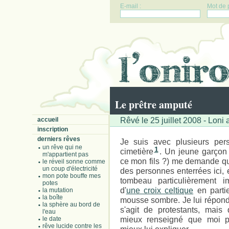
E-mail :
Mot de 
Le prêtre amputé
Rêvé le 25 juillet 2008 - Loni 
accueil
inscription
derniers rêves
Je suis avec plusieurs pe
un rêve qui ne
1
cimetière
. Un jeune garçon
m'appartient pas
ce mon fils ?) me demande que
le réveil sonne comme
un coup d'électricité
des personnes enterrées ici,
mon pote bouffe mes
tombeau particulièrement 
potes
d'
une croix celtique
en partie
la mutation
la boîte
mousse sombre. Je lui réponds
la sphère au bord de
s'agit de protestants, mais
l'eau
mieux renseigné que moi p
le date
rêve lucide contre les