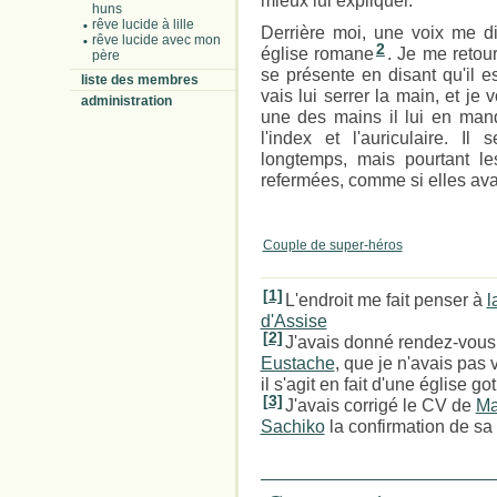
mieux lui expliquer.
huns
rêve lucide à lille
Derrière moi, une voix me dit
rêve lucide avec mon
2
église romane
. Je me retour
père
se présente en disant qu'il es
liste des membres
vais lui serrer la main, et je 
administration
une des mains il lui en manq
l'index et l'auriculaire. I
longtemps, mais pourtant l
refermées, comme si elles avaie
Couple de super-héros
[1]
L'endroit me fait penser à
l
d'Assise
[2]
J'avais donné rendez-vou
Eustache
, que je n'avais pas 
il s'agit en fait d'une église go
[3]
J'avais corrigé le CV de
Ma
Sachiko
la confirmation de sa 