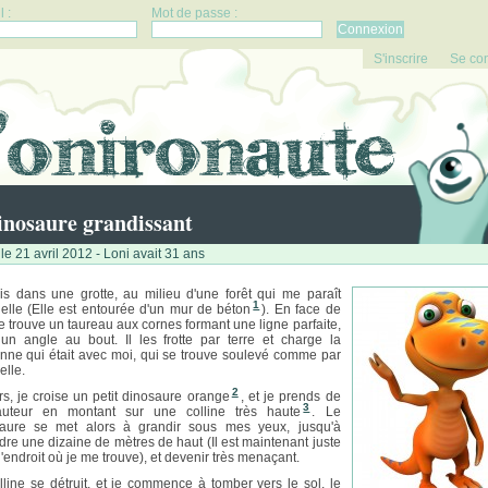
 :
Mot de passe :
S'inscrire
Se co
inosaure grandissant
le 21 avril 2012 - Loni avait 31 ans
is dans une grotte, au milieu d'une forêt qui me paraît
1
ifielle (Elle est entourée d'un mur de béton
). En face de
e trouve un taureau aux cornes formant une ligne parfaite,
un angle au bout. Il les frotte par terre et charge la
nne qui était avec moi, qui se trouve soulevé comme par
elle.
2
s, je croise un petit dinosaure orange
, et je prends de
3
auteur en montant sur une colline très haute
. Le
aure se met alors à grandir sous mes yeux, jusqu'à
ndre une dizaine de mètres de haut (Il est maintenant juste
l'endroit où je me trouve), et devenir très menaçant.
lline se détruit, et je commence à tomber vers le sol, le