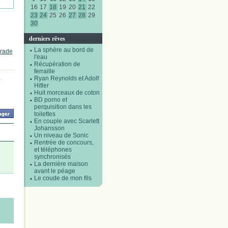
16
17
18
19
20
21
22
23
24
25
26
27
28
29
30
derniers rêves
La sphère au bord de
arade
l'eau
Récupération de
ferraille
Ryan Reynolds et Adolf
-
Hitler
Huit morceaux de coton
BD porno et
perquisition dans les
toilettes
En couple avec Scarlett
Johansson
Un niveau de Sonic
Rentrée de concours,
et téléphones
synchronisés
La dernière maison
avant le péage
Le coude de mon fils