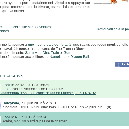
aure ayant disparu soudainement. J'hésite à appuyer sur
 pour recommencer le niveau, ou me laisser tomber et
e qu'il va arriver.
 Marla et cette fille sont devenues
Retrouvailles à la p
iennes
i me fait penser à
une intro rejetée de Portal 2
, que j'avais vue récemment, qui elle
m'avait fait penser à une scène de The Truman Show
mi-chemin entre
Sammy du Dino Train
et
Gon
i me fait penser aux collines de
Namek dans Dragon Ball
mentaires
Loni
, le 22 avril 2012 à 18h29
Le dessin de Namek est de Hakeem06 :
p://hakeem06.deviantart.com/art/Namek-Landscap-160978792
Haleyhalo
, le 6 juin 2012 à 21h18
dino train- DINO TRAIN- dino train- DINO TRAIN- on va plus loin ... (8)
Loni
, le 6 juin 2012 à 23h14
Arrête, mon fils n'arrête pas de la chanter ;)