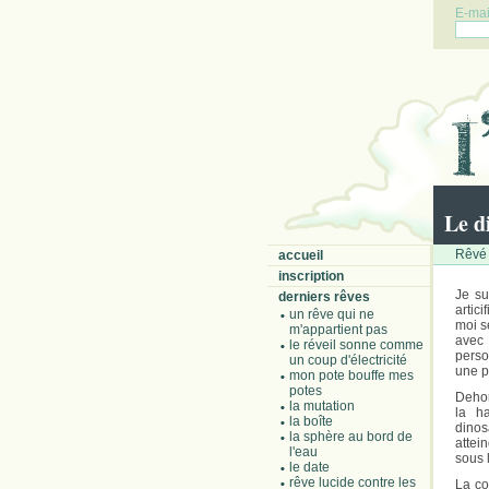
E-mail
Le d
Rêvé 
accueil
inscription
Je su
derniers rêves
artic
un rêve qui ne
moi s
m'appartient pas
avec 
le réveil sonne comme
perso
un coup d'électricité
une p
mon pote bouffe mes
potes
Dehor
la mutation
la h
la boîte
dinos
la sphère au bord de
attei
l'eau
sous 
le date
rêve lucide contre les
La co