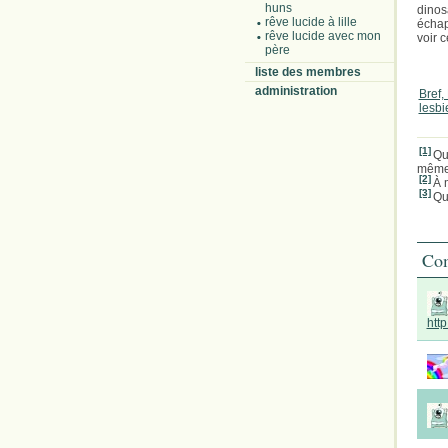
huns
dinos
rêve lucide à lille
échap
rêve lucide avec mon
voir c
père
liste des membres
administration
Bref,
lesb
[1]
Qu
même 
[2]
À 
[3]
Qu
Com
htt