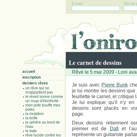
E-mail :
Mot de 
Le carnet de dessins
Rêvé le 5 mai 2009 - Loni ava
accueil
inscription
derniers rêves
Je suis avec
Pierre Bunk
che
un rêve qui ne
je lui montre les dessins que j
m'appartient pas
feuillette le carnet, et critiqu
le réveil sonne comme
un coup d'électricité
Je lui explique qu'il n'y en
mon pote bouffe mes
dessins sont placés en vr
potes
page.
la mutation
la boîte
Deux dessins retiennent son
la sphère au bord de
l'eau
premier est de
Dafi
et l'au
le date
représente un guitariste parla
rêve lucide contre les