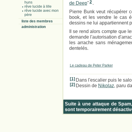
2
huns
de Deep
"
.
rêve lucide à lille
rêve lucide avec mon
Pierre Bunk veut récupérer c
père
book, et les vendre le cas é
liste des membres
dessins ne lui appartiennent p
administration
Il se rend alors compte que l
demande l'autorisation d'arrach
les arrache sans ménagement
dentelés.
Le cadeau de Peter Parker
[1]
Dans l'escalier puis le sa
[2]
Dessin de
Nikolaz
, paru d
Suite à une attaque de Spam
sont temporairement désactiv