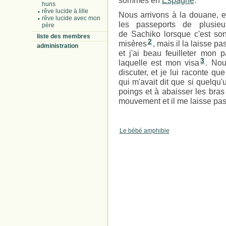
sommes en
Espagne
.
huns
rêve lucide à lille
Nous arrivons à la douane, e
rêve lucide avec mon
les passeports de plusie
père
de Sachiko lorsque c'est son
liste des membres
2
misères
, mais il la laisse pa
administration
et j'ai beau feuilleter mon 
3
laquelle est mon visa
. Nou
discuter, et je lui raconte que
qui m'avait dit que si quelqu'
poings et à abaisser les bras
mouvement et il me laisse pas
Le bébé amphibie