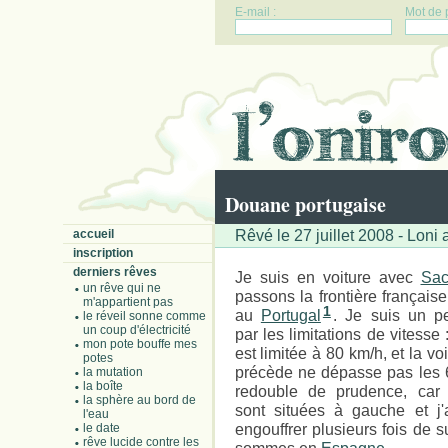
E-mail :
Mot de 
Douane portugaise
Rêvé le 27 juillet 2008 - Loni 
accueil
inscription
derniers rêves
Je suis en voiture avec
Sac
un rêve qui ne
passons la frontière française
m'appartient pas
1
au
Portugal
. Je suis un p
le réveil sonne comme
un coup d'électricité
par les limitations de vitesse 
mon pote bouffe mes
est limitée à 80 km/h, et la vo
potes
précède ne dépasse pas les 
la mutation
la boîte
redouble de prudence, car 
la sphère au bord de
sont situées à gauche et j'ai
l'eau
engouffrer plusieurs fois de 
le date
rêve lucide contre les