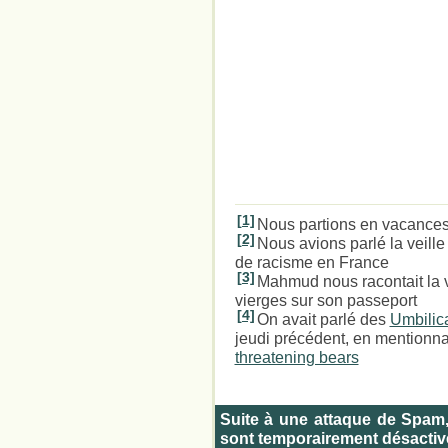
[1]
Nous partions en vacances
[2]
Nous avions parlé la veill
de racisme en France
[3]
Mahmud nous racontait la ve
vierges sur son passeport
[4]
On avait parlé des
Umbilica
jeudi précédent, en mentionna
threatening bears
Suite à une attaque de Spam
sont temporairement désactiv