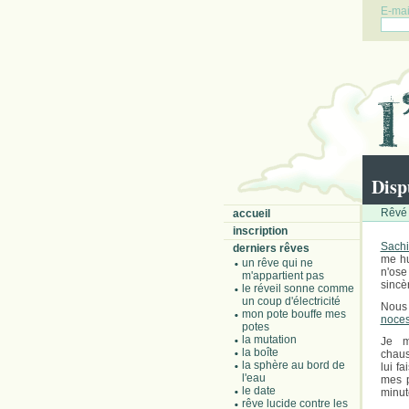
E-mail
Disp
Rêvé 
accueil
inscription
Sachi
derniers rêves
me hu
un rêve qui ne
n'ose
m'appartient pas
sincè
le réveil sonne comme
un coup d'électricité
Nous 
mon pote bouffe mes
noce
potes
la mutation
Je m
la boîte
chaus
la sphère au bord de
lui f
l'eau
mes p
le date
minut
rêve lucide contre les