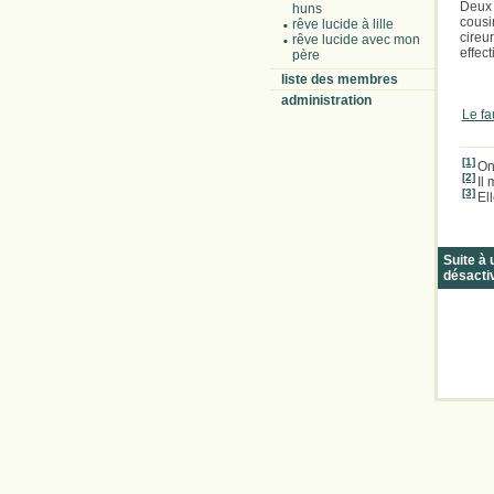
Deux 
huns
cousi
rêve lucide à lille
cire
rêve lucide avec mon
effec
père
liste des membres
administration
Le fa
[1]
On 
[2]
Il
[3]
El
Suite à
désacti