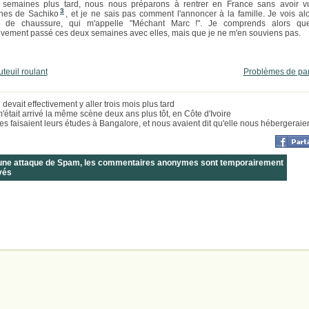
semaines plus tard, nous nous préparons à rentrer en France sans avoir v
3
nes de Sachiko
, et je ne sais pas comment l'annoncer à la famille. Je vois alo
ur de chaussure, qui m'appelle "Méchant Marc !". Je comprends alors que
tivement passé ces deux semaines avec elles, mais que je ne m'en souviens pas.
uteuil roulant
Problèmes de pa
devait effectivement y aller trois mois plus tard
 m'était arrivé la même scène deux ans plus tôt, en Côte d'Ivoire
les faisaient leurs études à Bangalore, et nous avaient dit qu'elle nous hébergeraie
 une attaque de Spam, les commentaires anonymes sont temporairement
vés