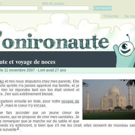
 :
Mot de passe :
S'inscrire
Se co
ute et voyage de noces
le 11 novembre 2007 - Loni avait 27 ans
ko
et moi nous disputons chez mes parents. Elle
rle qu'elle n'a jamais apprécié ma famille, et je
 rien lui répondre tant son ton était violent et
re. J'en suis extrêmement blessé.
partons ensuite en Inde, pour notre
voyage de
1
s
, mais le coeur n'y est pas.
e fais accoster par un jeune cireur de
sures, qui se propose de cirer mes sandales. Je
ais remarquer que je marche sur du sable et que
ieds s'y enfoncent, si bien que s'il me les cirait, elles seraient de nouveau sal
2
e suivante
.