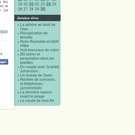
u les
19
20
21
22
23
24
25
rs le
26
27
28
29
30
 j'ai
derniers rêves
La sphère au bord de
l'eau
rking
Récupération de
ferraille
Ryan Reynolds et Adolf
Hitler
Huit morceaux de coton
nt
BD porno et
perquisition dans les
toilettes
En couple avec Scarlett
Johansson
Un niveau de Sonic
Rentrée de concours,
et téléphones
synchronisés
La dernière maison
avant le péage
Le coude de mon fils