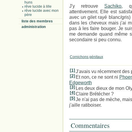
huns
J'y retrouve
Sachiko
, q
rêve lucide à lille
rêve lucide avec mon
attentivement. Elle est sati
père
avec un gilet rayé blanc/gris
liste des membres
dans les cheveux mais j'ai 
administration
pas à les faire bouger. Je su
me demande quand même si j'
secondaire si peu connu.
Cornichons génitaux
[1]
J'avais vu récemment des 
[2]
Et non, ce ne sont ni
Phoen
Edgeworth
[3]
Les deux dieux de mon Oly
[4]
Claire Brétécher ?
[5]
Je n'ai pas de mèche, mais 
j'aille ratiboiser.
Commentaires