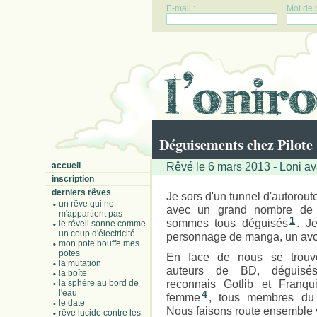
E-mail :
Mot de 
Déguisements chez Pilote
Rêvé le 6 mars 2013 - Loni av
accueil
inscription
derniers rêves
Je sors d'un tunnel d'autorout
un rêve qui ne
avec un grand nombre de 
m'appartient pas
1
sommes tous déguisés
. J
le réveil sonne comme
un coup d'électricité
personnage de manga, un avo
mon pote bouffe mes
potes
En face de nous se trouv
la mutation
auteurs de BD, déguisé
la boîte
reconnais Gotlib et Franqu
la sphère au bord de
l'eau
4
femme
, tous membres du 
le date
Nous faisons route ensemble v
rêve lucide contre les