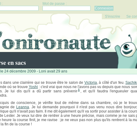
 :
Mot de passe :
S'inscrire
Se co
se en sacs
le 24 décembre 2009 - Loni avait 29 ans
is dans une clairière qui se trouve être le salon de
Victoria
, à côté d'un feu.
Sachik
de où se trouve
Yoshi
: c'est vrai que nous ne l'avons pas vu depuis que nous s
1
és. Je lui dis qu'il a dû partir sans prévenir
, et qu'il faudra l'engueuler qua
ndra.
cquis de conscience, je vérifie tout de même dans sa chambre, où je le trou
agnie de
Leanna
. Je lui demande pourquoi il n'est pas venu nous dire bonjour, 
ique qu'il n'avait pas faim. Il me dit également qu'il va sortir pour assister à la cou
de Lester. Je veux lui dire de rentrer à une heure précise, mais comme je ne sais 
e heure la course finit, je me ravise : je ne veux pas non plus qu'ils rentrent à la 
la fin de la course !