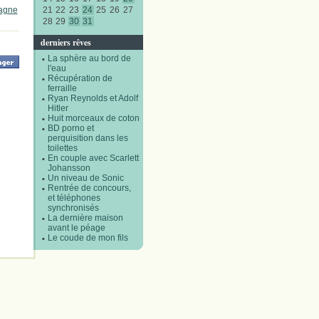
agne
21
22
23
24
25
26
27
28
29
30
31
derniers rêves
La sphère au bord de
l'eau
Récupération de
ferraille
Ryan Reynolds et Adolf
Hitler
Huit morceaux de coton
BD porno et
perquisition dans les
toilettes
En couple avec Scarlett
Johansson
Un niveau de Sonic
Rentrée de concours,
et téléphones
synchronisés
La dernière maison
avant le péage
Le coude de mon fils