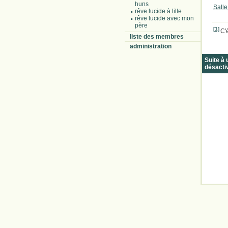
huns
Salle
rêve lucide à lille
rêve lucide avec mon
père
[1]
C'
liste des membres
administration
Suite à
désacti