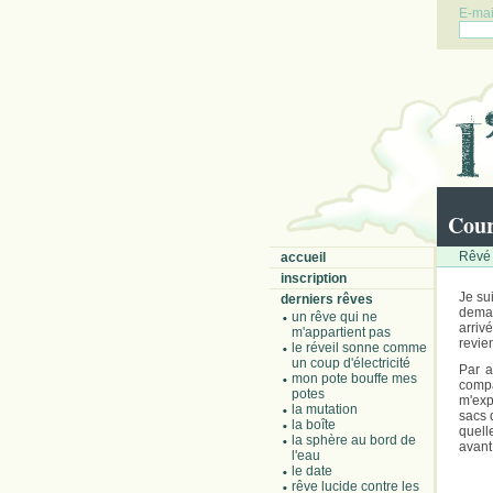
E-mail
Cour
Rêvé 
accueil
inscription
Je su
derniers rêves
deman
un rêve qui ne
arriv
m'appartient pas
revie
le réveil sonne comme
un coup d'électricité
Par a
mon pote bouffe mes
comp
potes
m'expl
la mutation
sacs 
la boîte
quell
la sphère au bord de
avant 
l'eau
le date
rêve lucide contre les